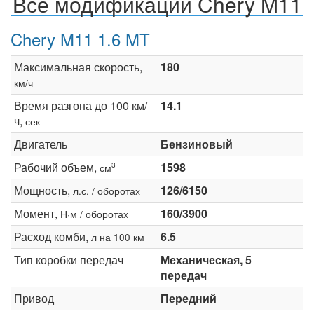
Все модификации Chery M11
Chery M11 1.6 MT
Максимальная скорость,
180
км/ч
Время разгона до 100 км/
14.1
ч,
сек
Двигатель
Бензиновый
Рабочий объем,
1598
3
см
Мощность,
126/6150
л.с. / оборотах
Момент,
160/3900
Н·м / оборотах
Расход комби,
6.5
л на 100 км
Тип коробки передач
Механическая, 5
передач
Привод
Передний