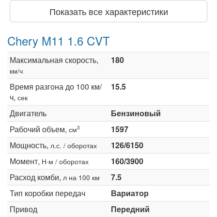
Показать все характеристики
Chery M11 1.6 CVT
Максимальная скорость,
180
км/ч
Время разгона до 100 км/
15.5
ч,
сек
Двигатель
Бензиновый
Рабочий объем,
1597
3
см
Мощность,
126/6150
л.с. / оборотах
Момент,
160/3900
Н·м / оборотах
Расход комби,
7.5
л на 100 км
Тип коробки передач
Вариатор
Привод
Передний