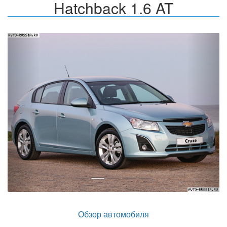
Hatchback 1.6 AT
Назад
Впер
Обзор автомобиля