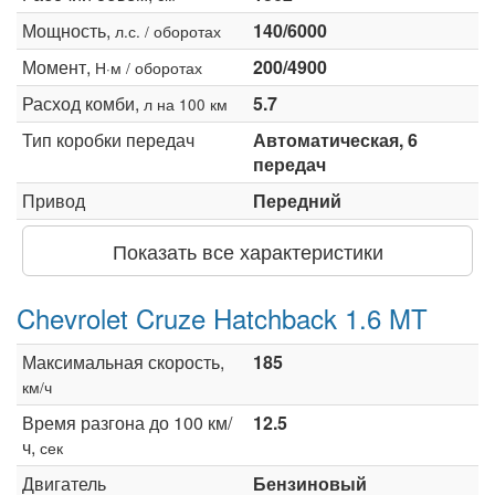
Мощность,
140/6000
л.с. / оборотах
Момент,
200/4900
Н·м / оборотах
Расход комби,
5.7
л на 100 км
Тип коробки передач
Автоматическая, 6
передач
Привод
Передний
Показать все характеристики
Chevrolet Cruze Hatchback 1.6 MT
Максимальная скорость,
185
км/ч
Время разгона до 100 км/
12.5
ч,
сек
Двигатель
Бензиновый