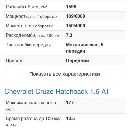
Рабочий объем,
1598
3
см
Мощность,
109/6000
л.с. / оборотах
Момент,
150/4000
Н·м / оборотах
Расход комби,
7.3
л на 100 км
Тип коробки передач
Механическая, 5
передач
Привод
Передний
Показать все характеристики
Chevrolet Cruze Hatchback 1.6 AT
Максимальная скорость,
177
км/ч
Время разгона до 100 км/
13.5
ч,
сек