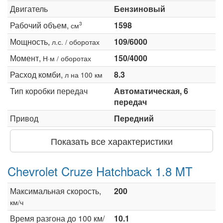
Двигатель
Бензиновый
Рабочий объем,
1598
3
см
Мощность,
109/6000
л.с. / оборотах
Момент,
150/4000
Н·м / оборотах
Расход комби,
8.3
л на 100 км
Тип коробки передач
Автоматическая, 6
передач
Привод
Передний
Показать все характеристики
Chevrolet Cruze Hatchback 1.8 MT
Максимальная скорость,
200
км/ч
Время разгона до 100 км/
10.1