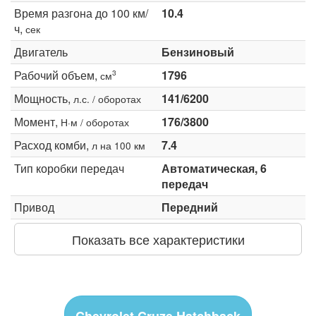
Время разгона до 100 км/
10.4
ч,
сек
Двигатель
Бензиновый
Рабочий объем,
1796
3
см
Мощность,
141/6200
л.с. / оборотах
Момент,
176/3800
Н·м / оборотах
Расход комби,
7.4
л на 100 км
Тип коробки передач
Автоматическая, 6
передач
Привод
Передний
Показать все характеристики
Chevrolet Cruze Hatchback