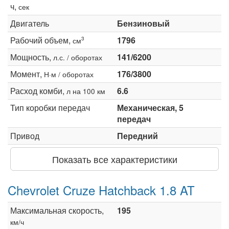
ч,
сек
Двигатель
Бензиновый
Рабочий объем,
1796
3
см
Мощность,
141/6200
л.с. / оборотах
Момент,
176/3800
Н·м / оборотах
Расход комби,
6.6
л на 100 км
Тип коробки передач
Механическая, 5
передач
Привод
Передний
Показать все характеристики
Chevrolet Cruze Hatchback 1.8 AT
Максимальная скорость,
195
км/ч