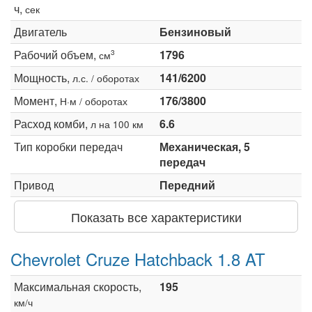
ч,
сек
Двигатель
Бензиновый
Рабочий объем,
1796
3
см
Мощность,
141/6200
л.с. / оборотах
Момент,
176/3800
Н·м / оборотах
Расход комби,
6.6
л на 100 км
Тип коробки передач
Механическая, 5
передач
Привод
Передний
Показать все характеристики
Chevrolet Cruze Hatchback 1.8 AT
Максимальная скорость,
195
км/ч