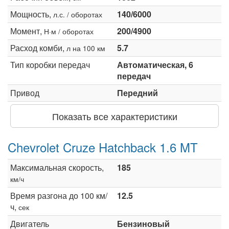
Мощность,
140/6000
л.с. / оборотах
Момент,
200/4900
Н·м / оборотах
Расход комби,
5.7
л на 100 км
Тип коробки передач
Автоматическая, 6
передач
Привод
Передний
Показать все характеристики
Chevrolet Cruze Hatchback 1.6 MT
Максимальная скорость,
185
км/ч
Время разгона до 100 км/
12.5
ч,
сек
Двигатель
Бензиновый