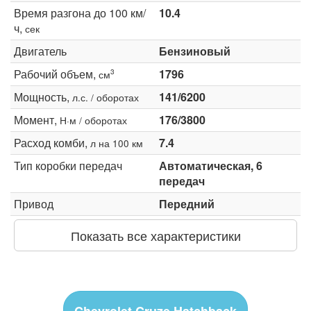
Время разгона до 100 км/
10.4
ч,
сек
Двигатель
Бензиновый
Рабочий объем,
1796
3
см
Мощность,
141/6200
л.с. / оборотах
Момент,
176/3800
Н·м / оборотах
Расход комби,
7.4
л на 100 км
Тип коробки передач
Автоматическая, 6
передач
Привод
Передний
Показать все характеристики
Chevrolet Cruze Hatchback