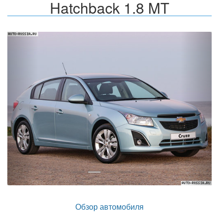
Hatchback 1.8 MT
Назад
Впер
Обзор автомобиля