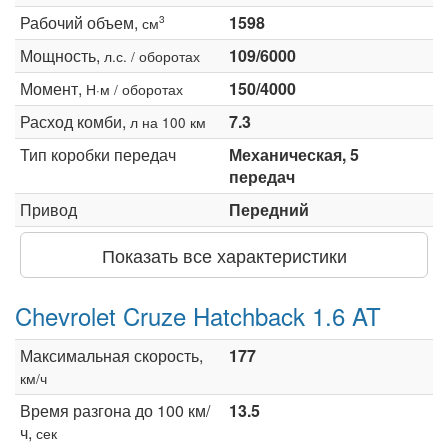
Рабочий объем,
1598
3
см
Мощность,
109/6000
л.с. / оборотах
Момент,
150/4000
Н·м / оборотах
Расход комби,
7.3
л на 100 км
Тип коробки передач
Механическая, 5
передач
Привод
Передний
Показать все характеристики
Chevrolet Cruze Hatchback 1.6 AT
Максимальная скорость,
177
км/ч
Время разгона до 100 км/
13.5
ч,
сек