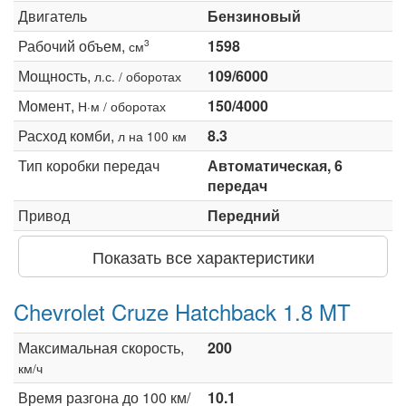
Двигатель
Бензиновый
Рабочий объем,
1598
3
см
Мощность,
109/6000
л.с. / оборотах
Момент,
150/4000
Н·м / оборотах
Расход комби,
8.3
л на 100 км
Тип коробки передач
Автоматическая, 6
передач
Привод
Передний
Показать все характеристики
Chevrolet Cruze Hatchback 1.8 MT
Максимальная скорость,
200
км/ч
Время разгона до 100 км/
10.1