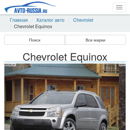
Togg
navig
Главная
Каталог авто
Chevrolet
Chevrolet Equinox
Поиск
Все марки
Chevrolet Equinox
Назад
Впер