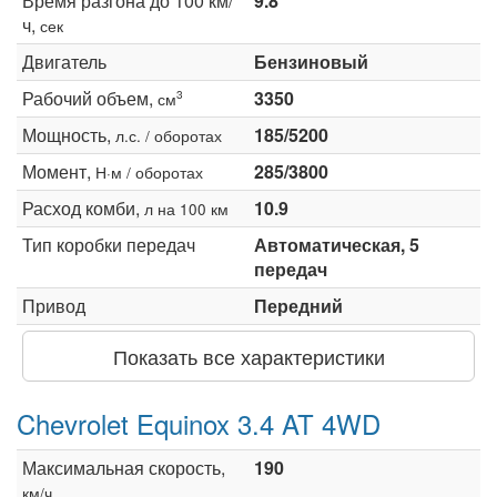
Время разгона до 100 км/
9.8
ч,
сек
Двигатель
Бензиновый
Рабочий объем,
3350
3
см
Мощность,
185/5200
л.с. / оборотах
Момент,
285/3800
Н·м / оборотах
Расход комби,
10.9
л на 100 км
Тип коробки передач
Автоматическая, 5
передач
Привод
Передний
Показать все характеристики
Chevrolet Equinox 3.4 AT 4WD
Максимальная скорость,
190
км/ч