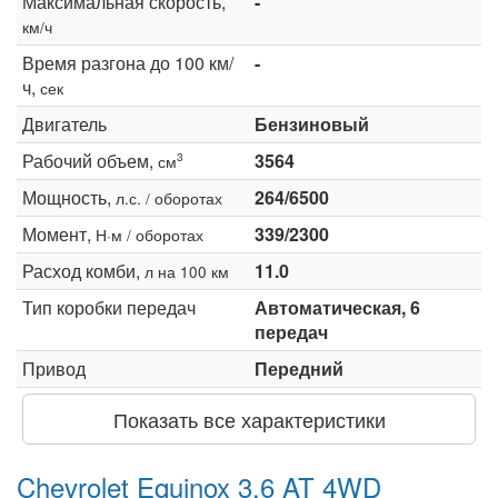
Максимальная скорость,
-
км/ч
Время разгона до 100 км/
-
ч,
сек
Двигатель
Бензиновый
Рабочий объем,
3564
3
см
Мощность,
264/6500
л.с. / оборотах
Момент,
339/2300
Н·м / оборотах
Расход комби,
11.0
л на 100 км
Тип коробки передач
Автоматическая, 6
передач
Привод
Передний
Показать все характеристики
Chevrolet Equinox 3.6 AT 4WD