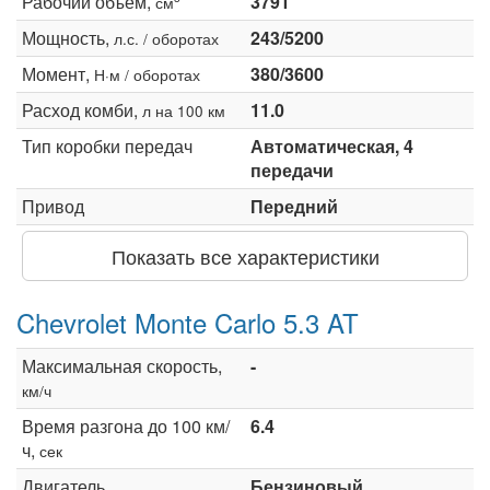
Рабочий объем,
3791
см
Мощность,
243/5200
л.с. / оборотах
Момент,
380/3600
Н·м / оборотах
Расход комби,
11.0
л на 100 км
Тип коробки передач
Автоматическая, 4
передачи
Привод
Передний
Показать все характеристики
Chevrolet Monte Carlo 5.3 AT
Максимальная скорость,
-
км/ч
Время разгона до 100 км/
6.4
ч,
сек
Двигатель
Бензиновый