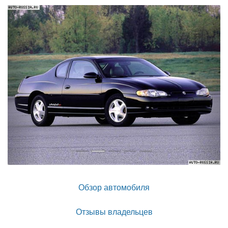
Назад
Впер
Обзор автомобиля
Отзывы владельцев