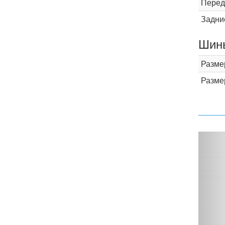
Перед
Задни
Шины
Разме
Разме