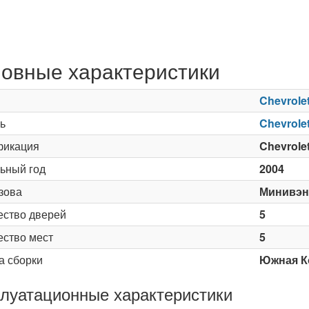
овные характеристики
Chevrole
ь
Chevrole
икация
Chevrole
ьный год
2004
зова
Минивэн
ество дверей
5
ество мест
5
а сборки
Южная К
луатационные характеристики