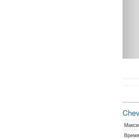
Chevrolet Rezzo 1.6 MT - фото 1
Chev
Макси
Время 