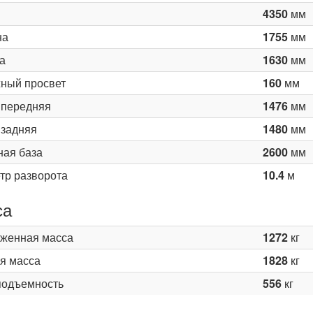
4350
мм
на
1755
мм
а
1630
мм
ный просвет
160
мм
 передняя
1476
мм
 задняя
1480
мм
ная база
2600
мм
тр разворота
10.4
м
са
женная масса
1272
кг
я масса
1828
кг
подъемность
556
кг