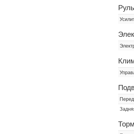
Рул
Усили
Элек
Элект
Кли
Управ
Подв
Перед
Задня
Торм