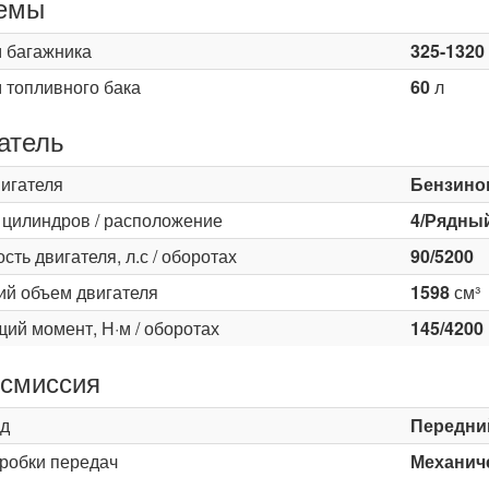
емы
 багажника
325-1320
 топливного бака
60
л
атель
вигателя
Бензино
 цилиндров / расположение
4/Рядны
ть двигателя, л.с / оборотах
90/5200
ий объем двигателя
1598
см³
ий момент, Н·м / оборотах
145/4200
смиссия
д
Передни
оробки передач
Механиче