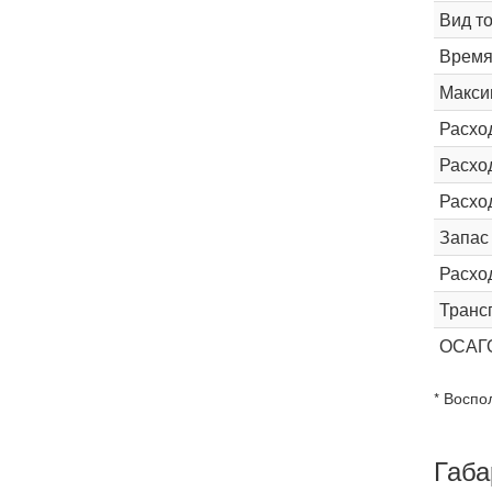
Вид т
Время 
Макси
Расхо
Расход
Расхо
Запас
Расхо
Транс
ОСАГ
* Воспо
Габа