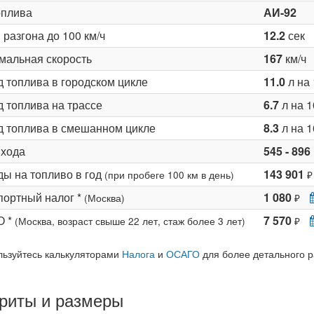
оплива
АИ-92
разгона до 100 км/ч
12.2
сек
мальная скорость
167
км/ч
д топлива в городском цикле
11.0
л на 
 топлива на трассе
6.7
л на 1
д топлива в смешанном цикле
8.3
л на 1
 хода
545 - 896
ды на топливо в год
143 901
(при пробеге 100 км в день)
₽
портный налог *
1 080
(Москва)
₽
О *
7 570
(Москва, возраст свыше 22 лет, стаж более 3 лет)
₽
льзуйтесь калькуляторами
Налога
и
ОСАГО
для более детального р
риты и размеры