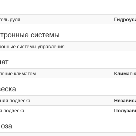
ь
тель руля
Гидроус
тронные системы
ронные системы управления
мат
ление климатом
Климат-
еска
няя подвеска
Независ
я подвеска
Полузави
оза