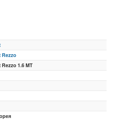
t
t Rezzo
t Rezzo 1.6 MT
орея