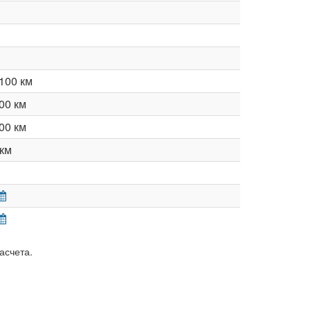
100 км
00 км
00 км
км
асчета.