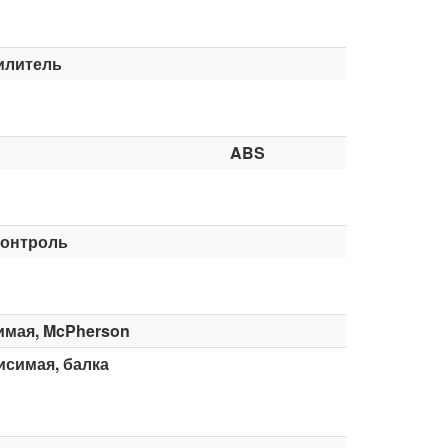
илитель
ABS
контроль
имая, McPherson
симая, балка