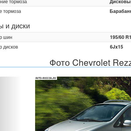
ние тормоза
Дисковы
е тормоза
Барабан
 и диски
р шин
195/60 R
р дисков
6Jx15
Фото Chevrolet Rez
Назад