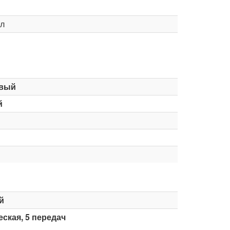
л
вый
й
й
ская, 5 передач