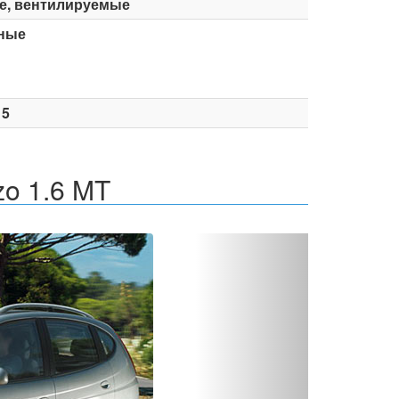
е, вентилируемые
ные
15
zo 1.6 MT
Вперед