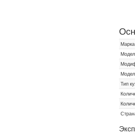
Осн
Марка
Модел
Модиф
Модел
Тип ку
Колич
Колич
Стран
Эксп