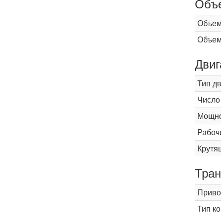
Объ
Объем
Объем
Двиг
Тип д
Число
Мощнос
Рабоч
Крутящ
Тран
Приво
Тип к