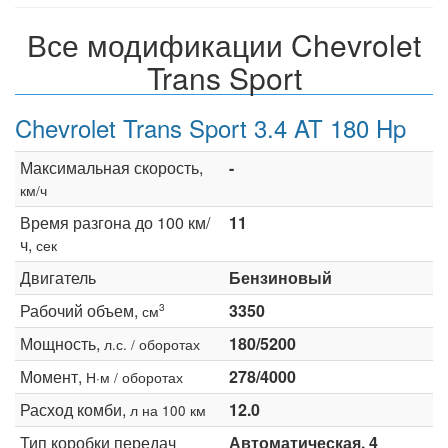
Все модификации Chevrolet
Trans Sport
Chevrolet Trans Sport 3.4 AT 180 Hp
Максимальная скорость,
-
км/ч
Время разгона до 100 км/
11
ч,
сек
Двигатель
Бензиновый
Рабочий объем,
3350
3
см
Мощность,
180/5200
л.с. / оборотах
Момент,
278/4000
Н·м / оборотах
Расход комби,
12.0
л на 100 км
Тип коробки передач
Автоматическая, 4