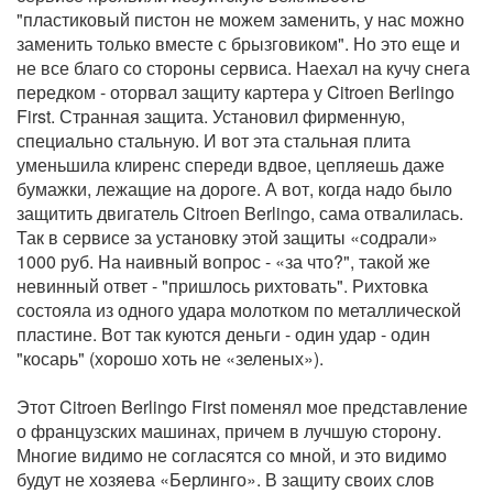
"пластиковый пистон не можем заменить, у нас можно
заменить только вместе с брызговиком". Но это еще и
не все благо со стороны сервиса. Наехал на кучу снега
передком - оторвал защиту картера у Citroen Berlingo
First. Странная защита. Установил фирменную,
специально стальную. И вот эта стальная плита
уменьшила клиренс спереди вдвое, цепляешь даже
бумажки, лежащие на дороге. А вот, когда надо было
защитить двигатель Citroen Berlingo, сама отвалилась.
Так в сервисе за установку этой защиты «содрали»
1000 руб. На наивный вопрос - «за что?", такой же
невинный ответ - "пришлось рихтовать". Рихтовка
состояла из одного удара молотком по металлической
пластине. Вот так куются деньги - один удар - один
"косарь" (хорошо хоть не «зеленых»).
Этот Citroen Berlingo First поменял мое представление
о французских машинах, причем в лучшую сторону.
Многие видимо не согласятся со мной, и это видимо
будут не хозяева «Берлинго». В защиту своих слов