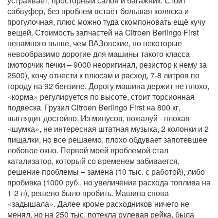
устраивает, просторный салон и багажник. Стоит
сабвуфер, без проблем встаёт большая коляска и
прогулочная, плюс можно туда скомпоновать ещё кучу
вещей. Стоимость запчастей на Citroen Berlingo First
ненамного выше, чем ВАЗовские, но некоторые
невообразимо дорогие для машины такого класса
(моторчик печки – 9000 неоригинал, резистор к нему за
2500), хочу отнести к плюсам и расход, 7-8 литров по
городу на 92 бензине. Дорогу машина держит не плохо,
«корма» регулируется по высоте, стоит торсионная
подвеска. Грузил Citroen Berlingo First на 800 кг,
выглядит достойно. Из минусов, пожалуй - плохая
«шумка», не интересная штатная музыка, 2 колонки и 2
пищалки, но все решаемо, плохо обдувает запотевшее
лобовое окно. Первой моей проблемой стал
катализатор, который со временем забивается,
решение проблемы – замена (10 тыс. с работой), либо
пробивка (1000 руб., но увеличение расхода топлива на
1-2 л), решено было пробить. Машина снова
«задышала». Далее кроме расходников ничего не
менял, но на 250 тыс. потекла рулевая рейка, была