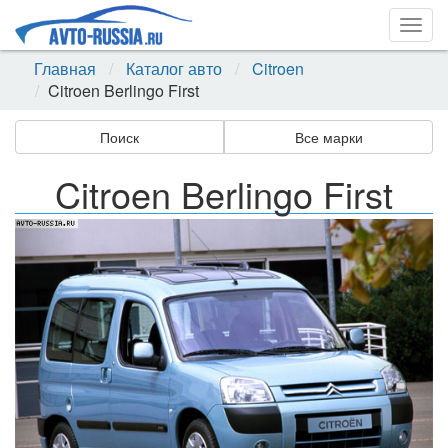
Togg
navig
Главная
Каталог авто
Citroen
Citroen Berlingo First
Поиск
Все марки
Citroen Berlingo First
Назад
Впер