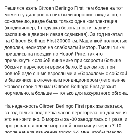
Решился взять Citroen Berlingo First, тем более на тот
момент у дилеров на них были хорошие скидки, но, к
сожалению, везде была только одна комплектация
(кондиционер, 1 подушка безопасности, задние
распашные двери и левая сдвижная). За год накатал
на Citroen Berlingo First 30000 км. Машинкой полностью
доволен, несмотря на слабоватый мотор. Тысяч 12 км
пришлись на поездки по Новой Риге, так что
привыкнуть к слабой динамике при скорости больше
90км/ч и парусности время было. В целом же, при
ровной езде с 4-мя взрослыми и «барахлом» с собакой
в багажнике, включенным кондиционером (лето нынче
жаркое) свои 120 км/ч Citroen Berlingo First держит
нормально, а больше — только для аккуратного обгона.
На надежность Citroen Berlingo First грех жаловаться,
за год только подсветка часов перегорела, но для меня
это не критично. В морозы за -30 заводилась с 1 раза, и
прогревается после морозной ночи минут через 7-10
после начала движения (плюс 2-3 мин, чтобы "масло