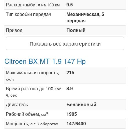
Расход комби,
9.5
л на 100 км
Тип коробки передач
Механическая, 5
передач
Привод
Полный
Показать все характеристики
Citroen BX MT 1.9 147 Hp
Максимальная скорость,
215
км/ч
Время разгона до 100 км/
8.9
ч,
сек
Двигатель
Бензиновый
Рабочий объем,
1905
3
см
Мощность,
147/6400
л.с. / оборотах