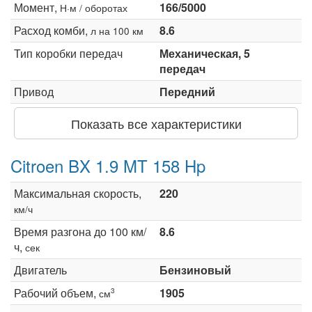
Момент,
166/5000
Н·м / оборотах
Расход комби,
8.6
л на 100 км
Тип коробки передач
Механическая, 5
передач
Привод
Передний
Показать все характеристики
Citroen BX 1.9 MT 158 Hp
Максимальная скорость,
220
км/ч
Время разгона до 100 км/
8.6
ч,
сек
Двигатель
Бензиновый
Рабочий объем,
1905
3
см