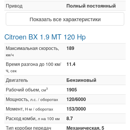
Привод
Полный постоянный
Показать все характеристики
Citroen BX 1.9 MT 120 Hp
Максимальная скорость,
189
км/ч
Время разгона до 100 км/
11.4
ч,
сек
Двигатель
Бензиновый
Рабочий объем,
1905
3
см
Мощность,
120/6000
л.с. / оборотах
Момент,
153/3000
Н·м / оборотах
Расход комби,
8.7
л на 100 км
Тип коробки передач
Механическая, 5