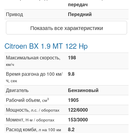
передач
Привод
Передний
Показать все характеристики
Citroen BX 1.9 MT 122 Hp
Максимальная скорость,
198
км/ч
Время разгона до 100 км/
9.8
ч,
сек
Двигатель
Бензиновый
Рабочий объем,
1905
3
см
Мощность,
122/6000
л.с. / оборотах
Момент,
153/3000
Н·м / оборотах
Расход комби,
8.2
л на 100 км