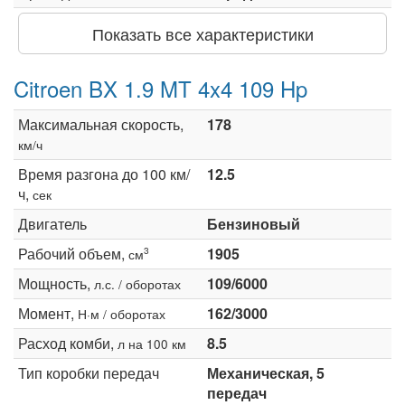
Показать все характеристики
Citroen BX 1.9 MT 4x4 109 Hp
Максимальная скорость,
178
км/ч
Время разгона до 100 км/
12.5
ч,
сек
Двигатель
Бензиновый
Рабочий объем,
1905
3
см
Мощность,
109/6000
л.с. / оборотах
Момент,
162/3000
Н·м / оборотах
Расход комби,
8.5
л на 100 км
Тип коробки передач
Механическая, 5
передач