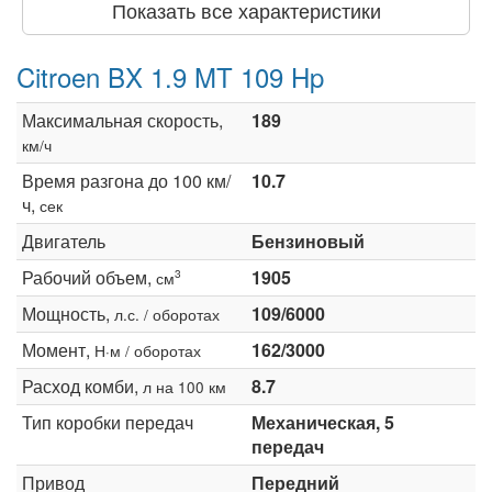
Показать все характеристики
Citroen BX 1.9 MT 109 Hp
Максимальная скорость,
189
км/ч
Время разгона до 100 км/
10.7
ч,
сек
Двигатель
Бензиновый
Рабочий объем,
1905
3
см
Мощность,
109/6000
л.с. / оборотах
Момент,
162/3000
Н·м / оборотах
Расход комби,
8.7
л на 100 км
Тип коробки передач
Механическая, 5
передач
Привод
Передний