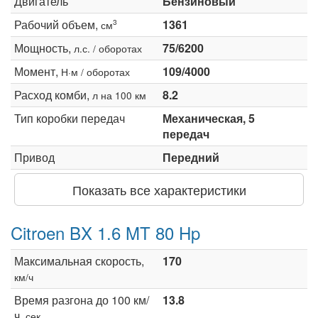
Двигатель
Бензиновый
Рабочий объем,
1361
3
см
Мощность,
75/6200
л.с. / оборотах
Момент,
109/4000
Н·м / оборотах
Расход комби,
8.2
л на 100 км
Тип коробки передач
Механическая, 5
передач
Привод
Передний
Показать все характеристики
Citroen BX 1.6 MT 80 Hp
Максимальная скорость,
170
км/ч
Время разгона до 100 км/
13.8
ч,
сек