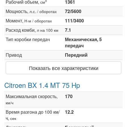
Рабочий объем,
1361
3
см
Мощность,
72/5600
л.с. / оборотах
Момент,
111/3400
Н·м / оборотах
Расход комби,
7.1
л на 100 км
Тип коробки передач
Механическая, 5
передач
Привод
Передний
Показать все характеристики
Citroen BX 1.4 MT 75 Hp
Максимальная скорость,
170
км/ч
Время разгона до 100 км/
12.2
ч,
сек