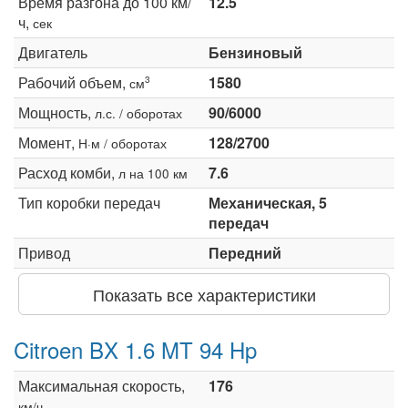
Время разгона до 100 км/
12.5
ч,
сек
Двигатель
Бензиновый
Рабочий объем,
1580
3
см
Мощность,
90/6000
л.с. / оборотах
Момент,
128/2700
Н·м / оборотах
Расход комби,
7.6
л на 100 км
Тип коробки передач
Механическая, 5
передач
Привод
Передний
Показать все характеристики
Citroen BX 1.6 MT 94 Hp
Максимальная скорость,
176
км/ч