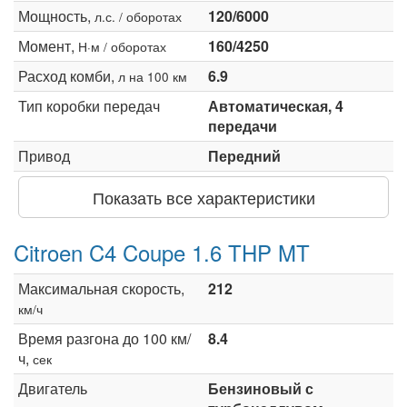
Мощность,
120/6000
л.с. / оборотах
Момент,
160/4250
Н·м / оборотах
Расход комби,
6.9
л на 100 км
Тип коробки передач
Автоматическая, 4
передачи
Привод
Передний
Показать все характеристики
Citroen C4 Coupe 1.6 THP MT
Максимальная скорость,
212
км/ч
Время разгона до 100 км/
8.4
ч,
сек
Двигатель
Бензиновый с