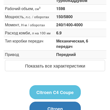
турбонаддувом
Рабочий объем,
1598
3
см
Мощность,
150/5800
л.с. / оборотах
Момент,
240/1400-4000
Н·м / оборотах
Расход комби,
6.9
л на 100 км
Тип коробки передач
Механическая, 6
передач
Привод
Передний
Показать все характеристики
Citroen C4 Coupe
Citroen