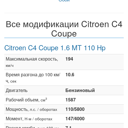
Все модификации Citroen C4
Coupe
Citroen C4 Coupe 1.6 MT 110 Hp
Максимальная скорость,
194
км/ч
Время разгона до 100 км/
10.6
ч,
сек
Двигатель
Бензиновый
Рабочий объем,
1587
3
см
Мощность,
110/5800
л.с. / оборотах
Момент,
147/4000
Н·м / оборотах
Расход комби,
7.1
л на 100 км