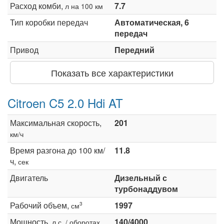
Расход комби,
7.7
л на 100 км
Тип коробки передач
Автоматическая, 6
передач
Привод
Передний
Показать все характеристики
Citroen C5 2.0 Hdi AT
Максимальная скорость,
201
км/ч
Время разгона до 100 км/
11.8
ч,
сек
Двигатель
Дизельный с
турбонаддувом
Рабочий объем,
1997
3
см
Мощность,
140/4000
л.с. / оборотах