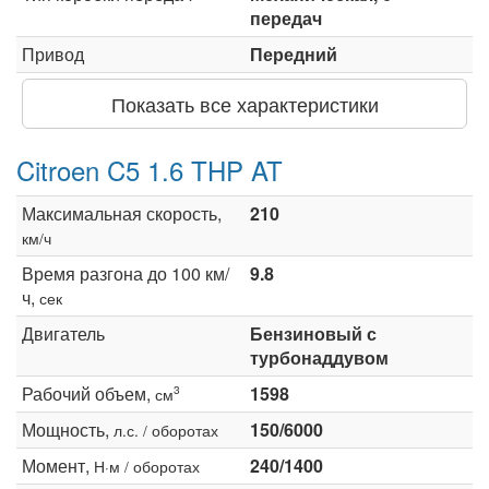
передач
Привод
Передний
Показать все характеристики
Citroen C5 1.6 THP AT
Максимальная скорость,
210
км/ч
Время разгона до 100 км/
9.8
ч,
сек
Двигатель
Бензиновый с
турбонаддувом
Рабочий объем,
1598
3
см
Мощность,
150/6000
л.с. / оборотах
Момент,
240/1400
Н·м / оборотах