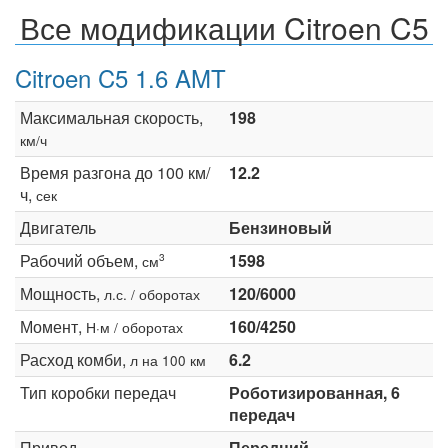
Все модификации Citroen C5
Citroen C5 1.6 AMT
Максимальная скорость,
198
км/ч
Время разгона до 100 км/
12.2
ч,
сек
Двигатель
Бензиновый
Рабочий объем,
1598
3
см
Мощность,
120/6000
л.с. / оборотах
Момент,
160/4250
Н·м / оборотах
Расход комби,
6.2
л на 100 км
Тип коробки передач
Роботизированная, 6
передач
Привод
Передний