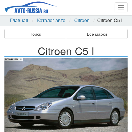
Togg
navig
Главная
Каталог авто
Citroen
Citroen C5 I
Поиск
Все марки
Citroen C5 I
Назад
Впер