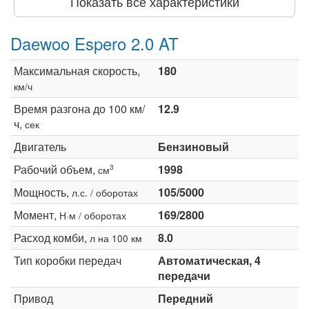
Показать все характеристики
Daewoo Espero 2.0 AT
Максимальная скорость,
180
км/ч
Время разгона до 100 км/
12.9
ч,
сек
Двигатель
Бензиновый
Рабочий объем,
1998
3
см
Мощность,
105/5000
л.с. / оборотах
Момент,
169/2800
Н·м / оборотах
Расход комби,
8.0
л на 100 км
Тип коробки передач
Автоматическая, 4
передачи
Привод
Передний