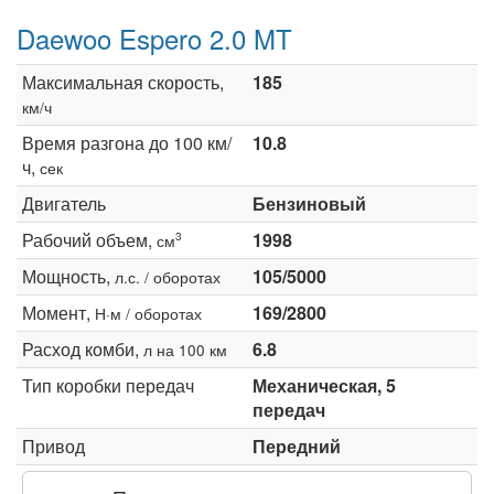
Daewoo Espero 2.0 MT
Максимальная скорость,
185
км/ч
Время разгона до 100 км/
10.8
ч,
сек
Двигатель
Бензиновый
Рабочий объем,
1998
3
см
Мощность,
105/5000
л.с. / оборотах
Момент,
169/2800
Н·м / оборотах
Расход комби,
6.8
л на 100 км
Тип коробки передач
Механическая, 5
передач
Привод
Передний