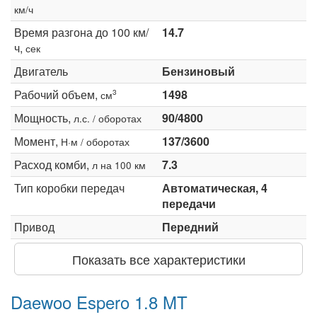
км/ч
Время разгона до 100 км/
14.7
ч,
сек
Двигатель
Бензиновый
Рабочий объем,
1498
3
см
Мощность,
90/4800
л.с. / оборотах
Момент,
137/3600
Н·м / оборотах
Расход комби,
7.3
л на 100 км
Тип коробки передач
Автоматическая, 4
передачи
Привод
Передний
Показать все характеристики
Daewoo Espero 1.8 MT