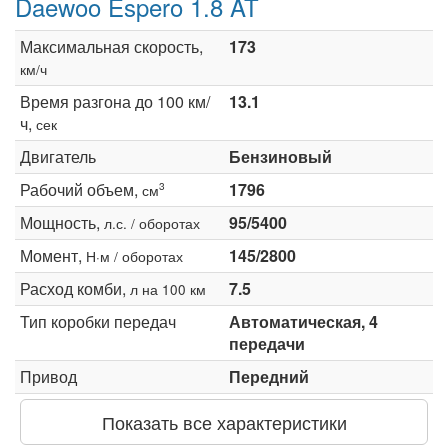
Daewoo Espero 1.8 AT
Максимальная скорость,
173
км/ч
Время разгона до 100 км/
13.1
ч,
сек
Двигатель
Бензиновый
Рабочий объем,
1796
3
см
Мощность,
95/5400
л.с. / оборотах
Момент,
145/2800
Н·м / оборотах
Расход комби,
7.5
л на 100 км
Тип коробки передач
Автоматическая, 4
передачи
Привод
Передний
Показать все характеристики