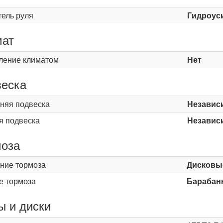
тель руля
Гидроус
мат
ление климатом
Нет
еска
няя подвеска
Независ
я подвеска
Независ
оза
ние тормоза
Дисковы
е тормоза
Барабан
 и диски