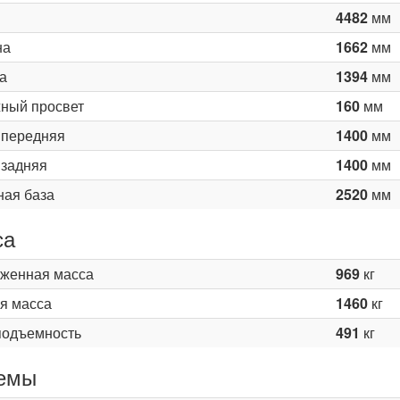
4482
мм
на
1662
мм
а
1394
мм
ный просвет
160
мм
 передняя
1400
мм
 задняя
1400
мм
ная база
2520
мм
са
женная масса
969
кг
я масса
1460
кг
подъемность
491
кг
емы