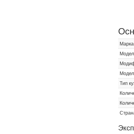
Осн
Марка
Модел
Модиф
Модел
Тип ку
Колич
Колич
Стран
Эксп