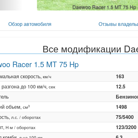
Daewoo Racer 1.5 MT 75 Hp 
Обзор автомобиля
Отзывы владель
Все модификации Da
oo Racer 1.5 MT 75 Hp
мальная скорость,
163
км/ч
разгона до 100 км/ч,
12.5
сек
тель
Бензино
ий объем,
1498
3
см
сть,
75/5400
л.с. / оборотах
т,
123/3200
Н·м / оборотах
д комби,
6.3
л на 100 км