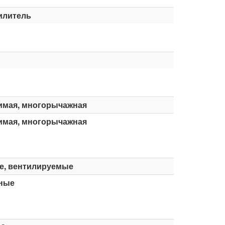
илитель
имая, многорычажная
имая, многорычажная
е, вентилируемые
ные