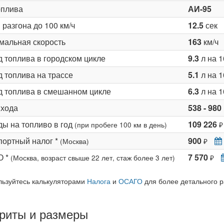
оплива
АИ-95
разгона до 100 км/ч
12.5
сек
мальная скорость
163
км/ч
д топлива в городском цикле
9.3
л на 1
 топлива на трассе
5.1
л на 1
д топлива в смешанном цикле
6.3
л на 1
 хода
538 - 980
ды на топливо в год
109 226
(при пробеге 100 км в день)
₽
портный налог *
900
(Москва)
₽
О *
7 570
(Москва, возраст свыше 22 лет, стаж более 3 лет)
₽
льзуйтесь калькуляторами
Налога
и
ОСАГО
для более детального р
риты и размеры