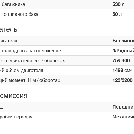
 багажника
530
л
 топливного бака
50
л
атель
вигателя
Бензино
 цилиндров / расположение
4/Рядны
ть двигателя, л.с / оборотах
75/5400
ий объем двигателя
1498
см³
ий момент, Н·м / оборотах
123/3200
смиссия
д
Передни
оробки передач
Механиче
ь