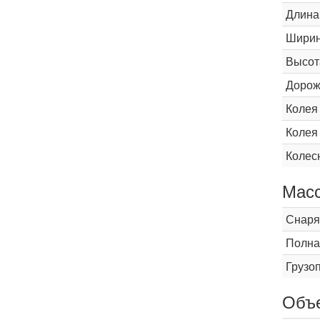
Длина
Шири
Высот
Дорож
Колея
Колея
Колес
Мас
Снаря
Полна
Грузо
Объ