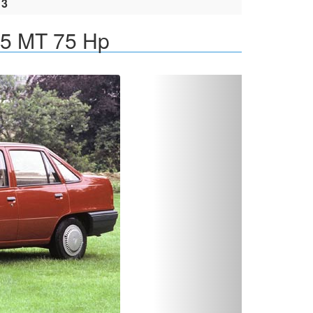
13
.5 MT 75 Hp
Вперед