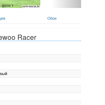
- фото 2
цев
Обои
ewoo Racer
вый