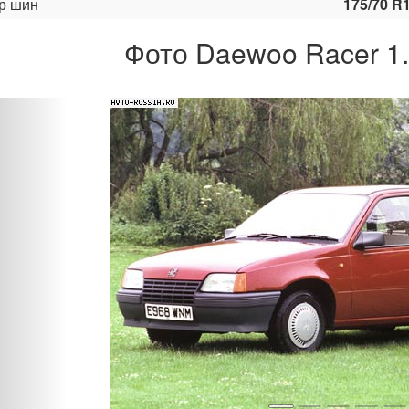
р шин
175/70 R
Фото Daewoo Racer 1
Назад