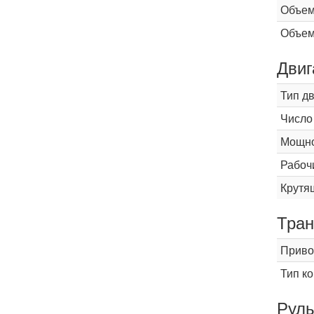
Объем
Объем
Двиг
Тип д
Число
Мощнос
Рабоч
Крутящ
Тран
Приво
Тип к
Рул