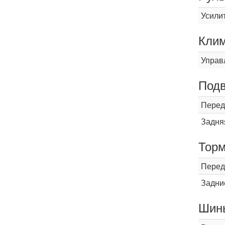
Усили
Кли
Управ
Подв
Перед
Задня
Торм
Перед
Задни
Шины