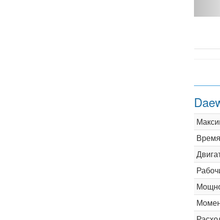
75 Hp - фото 1
Daew
Макси
Время 
Двига
Рабоч
Мощно
Момен
Расхо