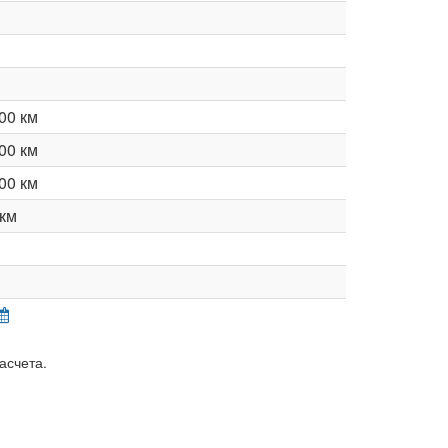
00 км
00 км
00 км
км
асчета.