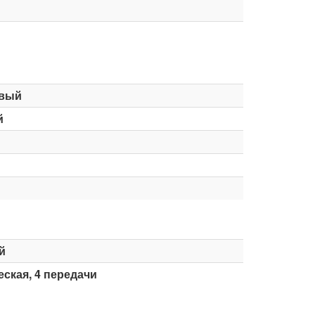
вый
й
й
ская, 4 передачи