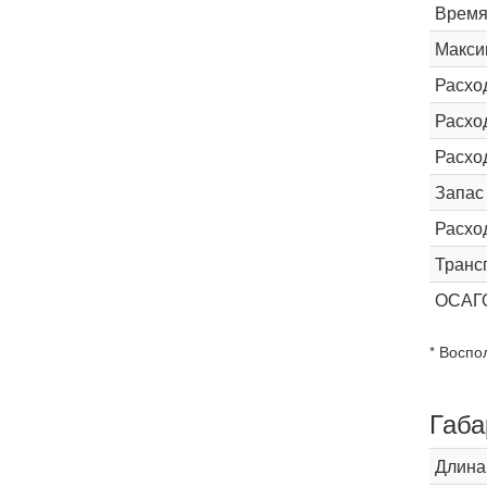
Время 
Макси
Расхо
Расход
Расхо
Запас
Расхо
Транс
ОСАГ
* Воспо
Габа
Длина