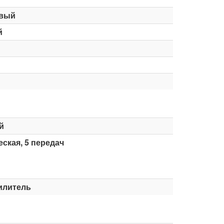
вый
й
й
ская, 5 передач
илитель