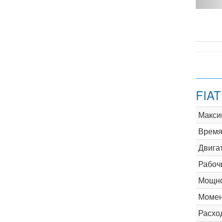
FIAT
Макси
Время 
Двига
Рабоч
Мощно
Момен
Расхо