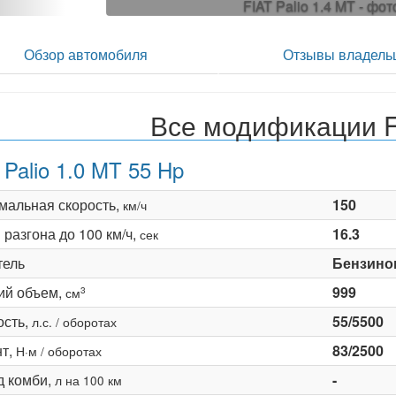
FIAT Palio 1.4 MT - фот
Обзор автомобиля
Отзывы владель
Все модификации FI
 Palio 1.0 MT 55 Hp
мальная скорость,
150
км/ч
разгона до 100 км/ч,
16.3
сек
тель
Бензино
ий объем,
999
3
см
сть,
55/5500
л.с. / оборотах
т,
83/2500
Н·м / оборотах
д комби,
-
л на 100 км