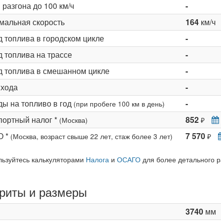
разгона до 100 км/ч
-
мальная скорость
164
км/ч
д топлива в городском цикле
-
 топлива на трассе
-
д топлива в смешанном цикле
-
 хода
-
ды на топливо в год
-
(при пробеге 100 км в день)
портный налог *
852
(Москва)
₽
О *
7 570
(Москва, возраст свыше 22 лет, стаж более 3 лет)
₽
льзуйтесь калькуляторами
Налога
и
ОСАГО
для более детального р
риты и размеры
3740
мм