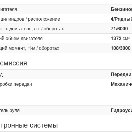
вигателя
Бензино
 цилиндров / расположение
4/Рядны
ть двигателя, л.с / оборотах
71/6000
ий объем двигателя
1372
см³
ий момент, Н·м / оборотах
108/3000
смиссия
д
Передни
оробки передач
Механиче
ь
тель руля
Гидроус
тронные системы