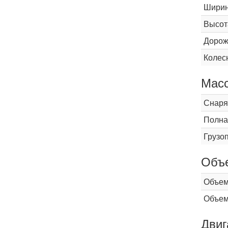
Шири
Высот
Дорож
Колес
Мас
Снаря
Полна
Грузо
Объ
Объем
Объем
Двиг