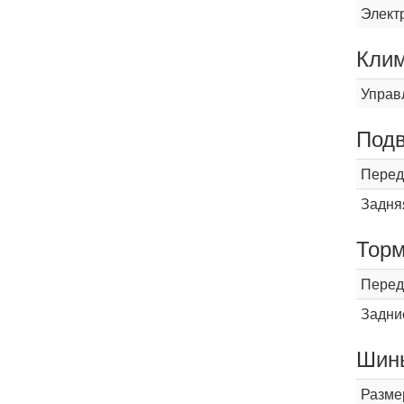
Элект
Кли
Управ
Подв
Перед
Задня
Торм
Перед
Задни
Шины
Разме