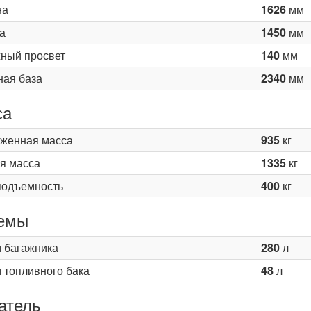
на
1626
мм
а
1450
мм
ный просвет
140
мм
ная база
2340
мм
са
женная масса
935
кг
я масса
1335
кг
подъемность
400
кг
емы
 багажника
280
л
 топливного бака
48
л
атель