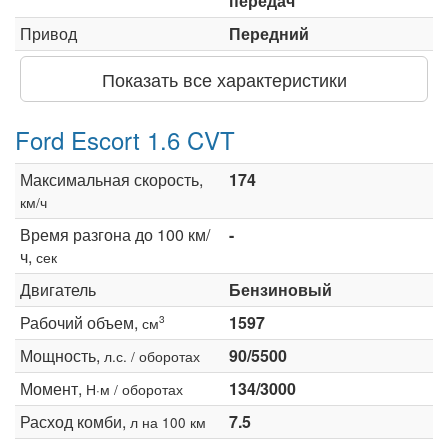
передач
Привод
Передний
Показать все характеристики
Ford Escort 1.6 CVT
Максимальная скорость,
174
км/ч
Время разгона до 100 км/
-
ч,
сек
Двигатель
Бензиновый
Рабочий объем,
1597
3
см
Мощность,
90/5500
л.с. / оборотах
Момент,
134/3000
Н·м / оборотах
Расход комби,
7.5
л на 100 км