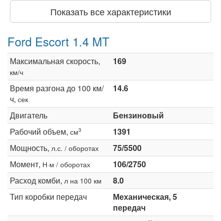
Показать все характеристики
Ford Escort 1.4 MT
Максимальная скорость,
169
км/ч
Время разгона до 100 км/
14.6
ч,
сек
Двигатель
Бензиновый
Рабочий объем,
1391
3
см
Мощность,
75/5500
л.с. / оборотах
Момент,
106/2750
Н·м / оборотах
Расход комби,
8.0
л на 100 км
Тип коробки передач
Механическая, 5
передач