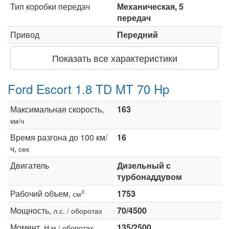
Тип коробки передач
Механическая, 5
передач
Привод
Передний
Показать все характеристики
Ford Escort 1.8 TD MT 70 Hp
Максимальная скорость,
163
км/ч
Время разгона до 100 км/
16
ч,
сек
Двигатель
Дизельный с
турбонаддувом
Рабочий объем,
1753
3
см
Мощность,
70/4500
л.с. / оборотах
Момент,
135/2500
Н·м / оборотах