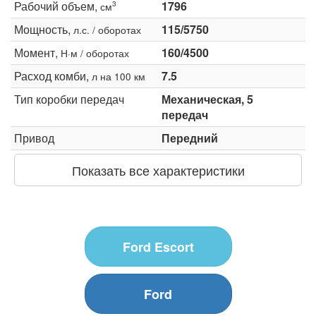
Рабочий объем,
1796
3
см
Мощность,
115/5750
л.с. / оборотах
Момент,
160/4500
Н·м / оборотах
Расход комби,
7.5
л на 100 км
Тип коробки передач
Механическая, 5
передач
Привод
Передний
Показать все характеристики
Ford Escort
Ford