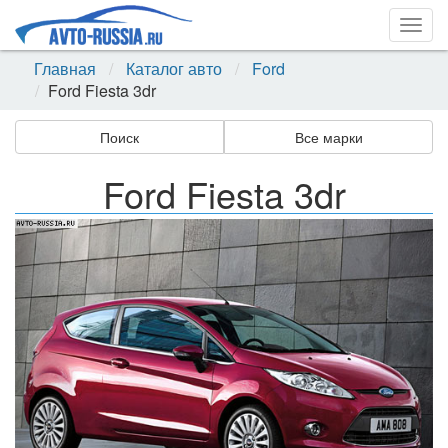
Togg
navig
Главная
Каталог авто
Ford
Ford Fiesta 3dr
Поиск
Все марки
Ford Fiesta 3dr
Назад
Впер