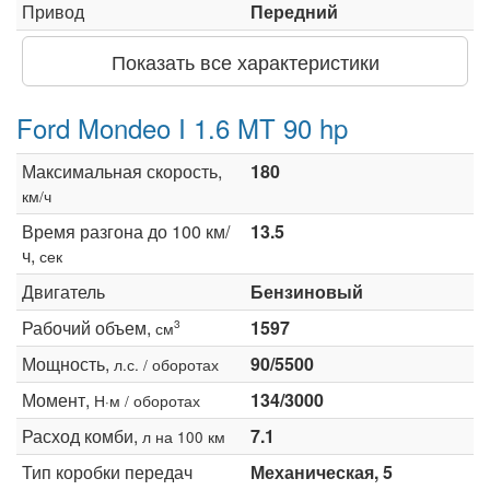
Привод
Передний
Показать все характеристики
Ford Mondeo I 1.6 MT 90 hp
Максимальная скорость,
180
км/ч
Время разгона до 100 км/
13.5
ч,
сек
Двигатель
Бензиновый
Рабочий объем,
1597
3
см
Мощность,
90/5500
л.с. / оборотах
Момент,
134/3000
Н·м / оборотах
Расход комби,
7.1
л на 100 км
Тип коробки передач
Механическая, 5