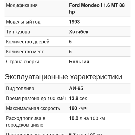
Модификация
Ford Mondeo I 1.6 MT 88
hp
Модельный год
1993
Тип кузова
Хэтчбек
Количество дверей
5
Количество мест
5
Страна сборки
Бельгия
Эксплуатационные характеристики
Вид топлива
АИ-95
Время разгона до 100 км/ч
13.8
сек
Максимальная скорость
180
км/ч
Расход топлива в
10.2
л на 100 км
городском цикле
Расход топлива на трассе
5.7
л на 100 км