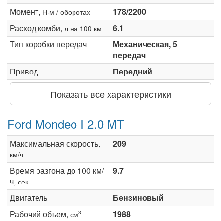
Момент,
178/2200
Н·м / оборотах
Расход комби,
6.1
л на 100 км
Тип коробки передач
Механическая, 5
передач
Привод
Передний
Показать все характеристики
Ford Mondeo I 2.0 MT
Максимальная скорость,
209
км/ч
Время разгона до 100 км/
9.7
ч,
сек
Двигатель
Бензиновый
Рабочий объем,
1988
3
см