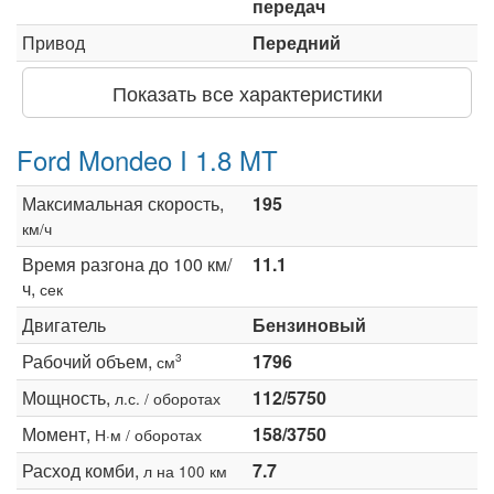
передач
Привод
Передний
Показать все характеристики
Ford Mondeo I 1.8 MT
Максимальная скорость,
195
км/ч
Время разгона до 100 км/
11.1
ч,
сек
Двигатель
Бензиновый
Рабочий объем,
1796
3
см
Мощность,
112/5750
л.с. / оборотах
Момент,
158/3750
Н·м / оборотах
Расход комби,
7.7
л на 100 км