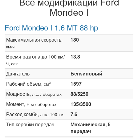
Все модификации Ford
Mondeo I
Ford Mondeo I 1.6 MT 88 hp
Максимальная скорость,
180
км/ч
Время разгона до 100 км/
13.8
ч,
сек
Двигатель
Бензиновый
Рабочий объем,
1597
3
см
Мощность,
88/5250
л.с. / оборотах
Момент,
135/3500
Н·м / оборотах
Расход комби,
7.6
л на 100 км
Тип коробки передач
Механическая, 5
передач