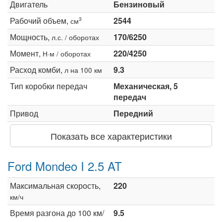
Двигатель
Бензиновый
Рабочий объем,
2544
3
см
Мощность,
170/6250
л.с. / оборотах
Момент,
220/4250
Н·м / оборотах
Расход комби,
9.3
л на 100 км
Тип коробки передач
Механическая, 5
передач
Привод
Передний
Показать все характеристики
Ford Mondeo I 2.5 AT
Максимальная скорость,
220
км/ч
Время разгона до 100 км/
9.5