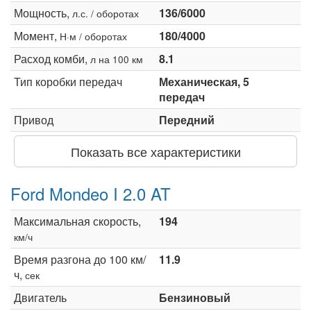
Мощность,
136/6000
л.с. / оборотах
Момент,
180/4000
Н·м / оборотах
Расход комби,
8.1
л на 100 км
Тип коробки передач
Механическая, 5
передач
Привод
Передний
Показать все характеристики
Ford Mondeo I 2.0 AT
Максимальная скорость,
194
км/ч
Время разгона до 100 км/
11.9
ч,
сек
Двигатель
Бензиновый