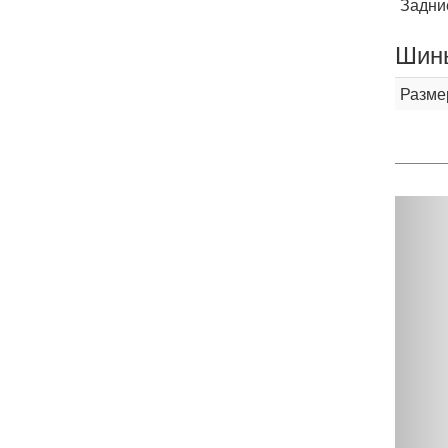
Задни
Шины
Разме