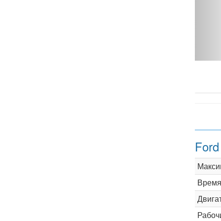
 125 hp - фото 1
Ford
Макси
Время 
Двига
Рабоч