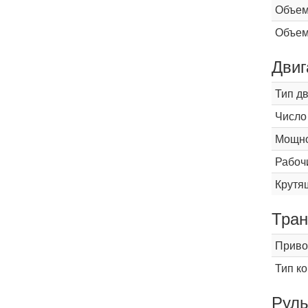
Объем
Объем
Двиг
Тип д
Число
Мощнос
Рабоч
Крутящ
Тран
Приво
Тип к
Рул