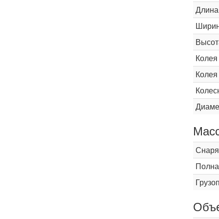
Длина
Шири
Высот
Колея
Колея
Колес
Диаме
Мас
Снаря
Полна
Грузо
Объ