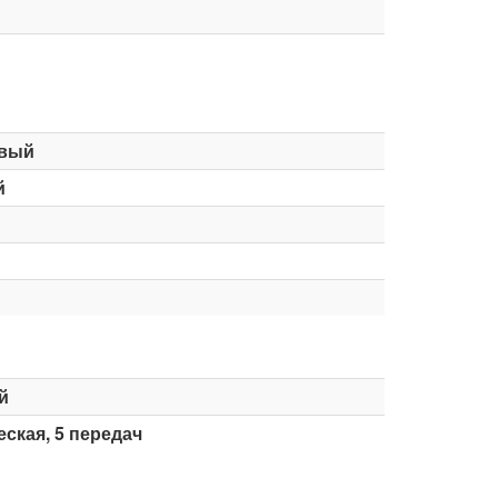
вый
й
й
ская, 5 передач