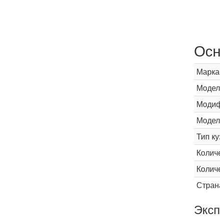
Осн
Марка
Модел
Модиф
Модел
Тип ку
Колич
Колич
Стран
Эксп