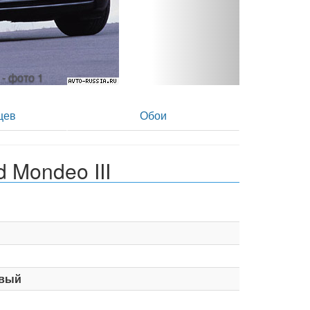
p - фото 2
цев
Обои
 Mondeo III
вый