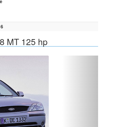
е
16
.8 MT 125 hp
Вперед