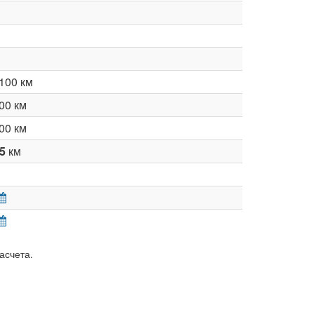
100 км
00 км
00 км
35
км
асчета.