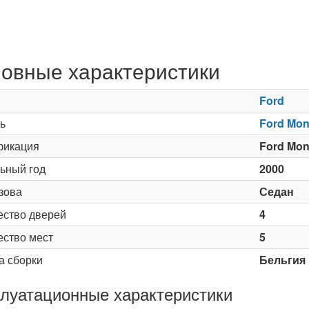
овные характеристики
Ford
ь
Ford Mond
икация
Ford Mond
ьный год
2000
зова
Седан
ество дверей
4
ество мест
5
а сборки
Бельгия
луатационные характеристики