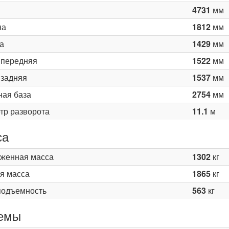
4731
мм
на
1812
мм
а
1429
мм
 передняя
1522
мм
 задняя
1537
мм
ная база
2754
мм
тр разворота
11.1
м
са
женная масса
1302
кг
я масса
1865
кг
подъемность
563
кг
емы