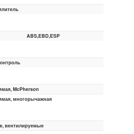
илитель
ABS,EBD,ESP
контроль
имая, McPherson
имая, многорычажная
е, вентилируемые