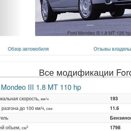
Ford Mondeo III 1.8 MT 125 h
Обзор автомобиля
Отзывы владель
Все модификации Ford
 Mondeo III 1.8 MT 110 hp
мальная скорость,
193
км/ч
разгона до 100 км/ч,
11.6
сек
тель
Бензино
ий объем,
1798
3
см