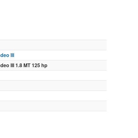
eo III
eo III 1.8 MT 125 hp