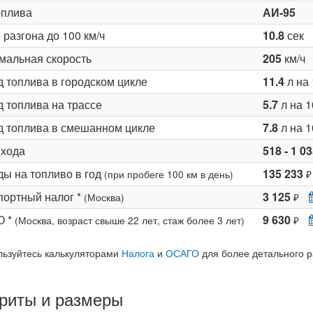
оплива
АИ-95
разгона до 100 км/ч
10.8
сек
мальная скорость
205
км/ч
д топлива в городском цикле
11.4
л на 
 топлива на трассе
5.7
л на 1
д топлива в смешанном цикле
7.8
л на 1
 хода
518 - 1 0
ды на топливо в год
135 233
(при пробеге 100 км в день)
₽
портный налог *
3 125
(Москва)
₽
О *
9 630
(Москва, возраст свыше 22 лет, стаж более 3 лет)
₽
льзуйтесь калькуляторами
Налога
и
ОСАГО
для более детального р
риты и размеры