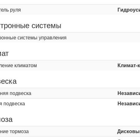
тель руля
Гидроус
тронные системы
ронные системы управления
мат
ление климатом
Климат-
еска
няя подвеска
Независ
я подвеска
Независ
оза
ние тормоза
Дисковы