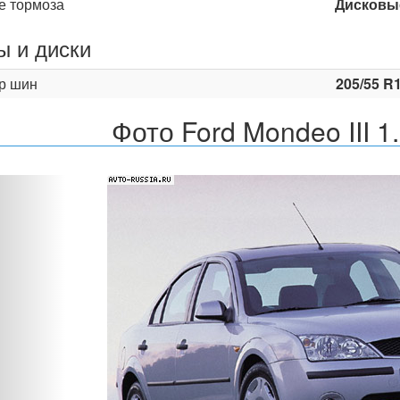
е тормоза
Дисковы
 и диски
р шин
205/55 R
Фото Ford Mondeo III 1
Назад