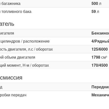
 багажника
500
л
 топливного бака
59
л
атель
вигателя
Бензино
 цилиндров / расположение
4/Рядны
ть двигателя, л.с / оборотах
125/6000
ий объем двигателя
1798
см³
ий момент, Н·м / оборотах
170/4500
смиссия
д
Передни
оробки передач
Механиче
ь