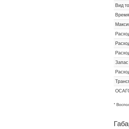
Вид т
Время 
Макси
Расхо
Расход
Расхо
Запас
Расхо
Транс
ОСАГ
* Воспо
Габа