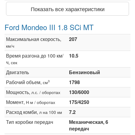
Показать все характеристики
Ford Mondeo III 1.8 SCi MT
Максимальная скорость,
207
км/ч
Время разгона до 100 км/
10.5
ч,
сек
Двигатель
Бензиновый
Рабочий объем,
1798
3
см
Мощность,
130/6000
л.с. / оборотах
Момент,
175/4250
Н·м / оборотах
Расход комби,
7.2
л на 100 км
Тип коробки передач
Механическая, 6
передач