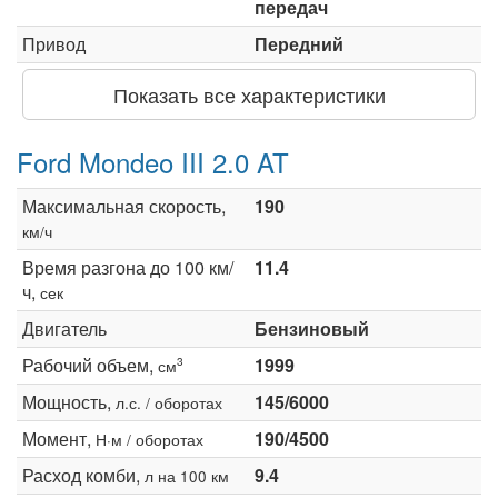
передач
Привод
Передний
Показать все характеристики
Ford Mondeo III 2.0 AT
Максимальная скорость,
190
км/ч
Время разгона до 100 км/
11.4
ч,
сек
Двигатель
Бензиновый
Рабочий объем,
1999
3
см
Мощность,
145/6000
л.с. / оборотах
Момент,
190/4500
Н·м / оборотах
Расход комби,
9.4
л на 100 км