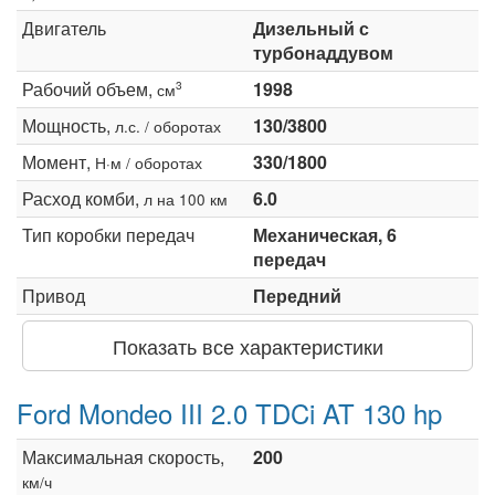
Двигатель
Дизельный с
турбонаддувом
Рабочий объем,
1998
3
см
Мощность,
130/3800
л.с. / оборотах
Момент,
330/1800
Н·м / оборотах
Расход комби,
6.0
л на 100 км
Тип коробки передач
Механическая, 6
передач
Привод
Передний
Показать все характеристики
Ford Mondeo III 2.0 TDCi AT 130 hp
Максимальная скорость,
200
км/ч