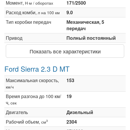
Момент,
171/2500
Н·м / оборотах
Расход комби,
9.0
л на 100 км
Тип коробки передач
Механическая, 5
передач
Привод
Полный постоянный
Показать все характеристики
Ford Sierra 2.3 D MT
Максимальная скорость,
153
км/ч
Время разгона до 100 км/
19
ч,
сек
Двигатель
Дизельный
Рабочий объем,
2304
3
см