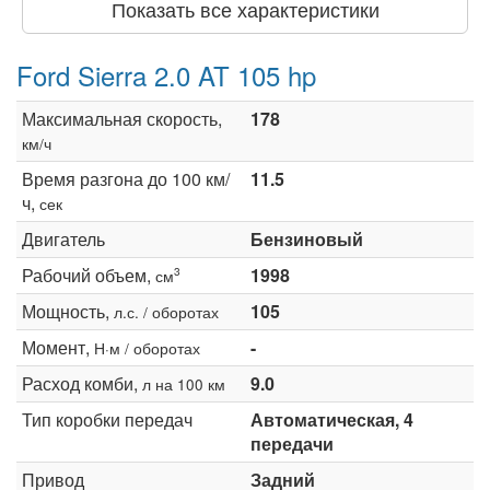
Показать все характеристики
Ford Sierra 2.0 AT 105 hp
Максимальная скорость,
178
км/ч
Время разгона до 100 км/
11.5
ч,
сек
Двигатель
Бензиновый
Рабочий объем,
1998
3
см
Мощность,
105
л.с. / оборотах
Момент,
-
Н·м / оборотах
Расход комби,
9.0
л на 100 км
Тип коробки передач
Автоматическая, 4
передачи
Привод
Задний