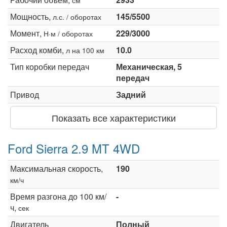
Мощность,
145/5500
л.с. / оборотах
Момент,
229/3000
Н·м / оборотах
Расход комби,
10.0
л на 100 км
Тип коробки передач
Механическая, 5
передач
Привод
Задний
Показать все характеристики
Ford Sierra 2.9 MT 4WD
Максимальная скорость,
190
км/ч
Время разгона до 100 км/
-
ч,
сек
Двигатель
Полный