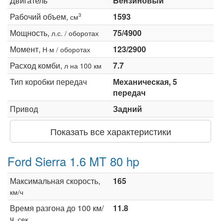
Двигатель
Бензиновый
Рабочий объем,
1593
3
см
Мощность,
75/4900
л.с. / оборотах
Момент,
123/2900
Н·м / оборотах
Расход комби,
7.7
л на 100 км
Тип коробки передач
Механическая, 5
передач
Привод
Задний
Показать все характеристики
Ford Sierra 1.6 MT 80 hp
Максимальная скорость,
165
км/ч
Время разгона до 100 км/
11.8
ч,
сек