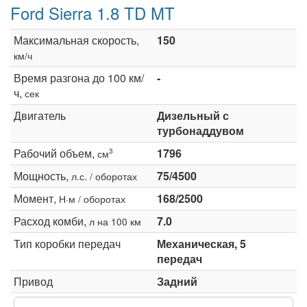
Ford Sierra 1.8 TD MT
Максимальная скорость,
150
км/ч
Время разгона до 100 км/
-
ч,
сек
Двигатель
Дизельный с
турбонаддувом
Рабочий объем,
1796
3
см
Мощность,
75/4500
л.с. / оборотах
Момент,
168/2500
Н·м / оборотах
Расход комби,
7.0
л на 100 км
Тип коробки передач
Механическая, 5
передач
Привод
Задний