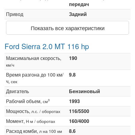
передач
Привод
Задний
Показать все характеристики
Ford Sierra 2.0 MT 116 hp
Максимальная скорость,
190
км/ч
Время разгона до 100 км/
9.8
ч,
сек
Двигатель
Бензиновый
Рабочий объем,
1993
3
см
Мощность,
116/5500
л.с. / оборотах
Момент,
160/4000
Н·м / оборотах
Расход комби,
8.6
л на 100 км