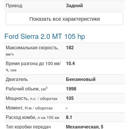
Привод
Задний
Показать все характеристики
Ford Sierra 2.0 MT 105 hp
Максимальная скорость,
182
км/ч
Время разгона до 100 км/
10.4
ч,
сек
Двигатель
Бензиновый
Рабочий объем,
1998
3
см
Мощность,
105
л.с. / оборотах
Момент,
-
Н·м / оборотах
Расход комби,
8.1
л на 100 км
Тип коробки передач
Механическая, 5