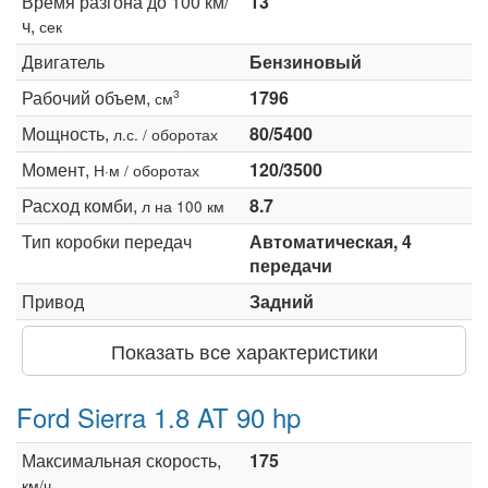
Время разгона до 100 км/
13
ч,
сек
Двигатель
Бензиновый
Рабочий объем,
1796
3
см
Мощность,
80/5400
л.с. / оборотах
Момент,
120/3500
Н·м / оборотах
Расход комби,
8.7
л на 100 км
Тип коробки передач
Автоматическая, 4
передачи
Привод
Задний
Показать все характеристики
Ford Sierra 1.8 AT 90 hp
Максимальная скорость,
175
км/ч