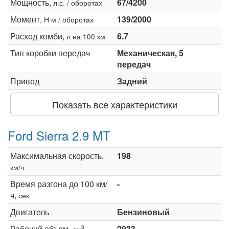
Мощность,
67/4200
л.с. / оборотах
Момент,
139/2000
Н·м / оборотах
Расход комби,
6.7
л на 100 км
Тип коробки передач
Механическая, 5
передач
Привод
Задний
Показать все характеристики
Ford Sierra 2.9 MT
Максимальная скорость,
198
км/ч
Время разгона до 100 км/
-
ч,
сек
Двигатель
Бензиновый
Рабочий объем,
2933
3
см