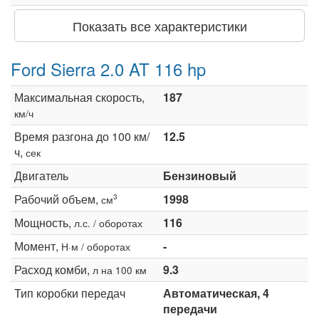
Показать все характеристики
Ford Sierra 2.0 AT 116 hp
Максимальная скорость,
187
км/ч
Время разгона до 100 км/
12.5
ч,
сек
Двигатель
Бензиновый
Рабочий объем,
1998
3
см
Мощность,
116
л.с. / оборотах
Момент,
-
Н·м / оборотах
Расход комби,
9.3
л на 100 км
Тип коробки передач
Автоматическая, 4
передачи