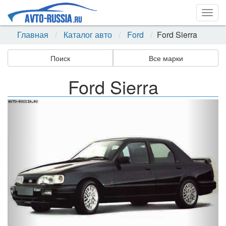
Togg
navig
Главная
Каталог авто
Ford
Ford Sierra
Поиск
Все марки
Ford Sierra
Назад
Впер