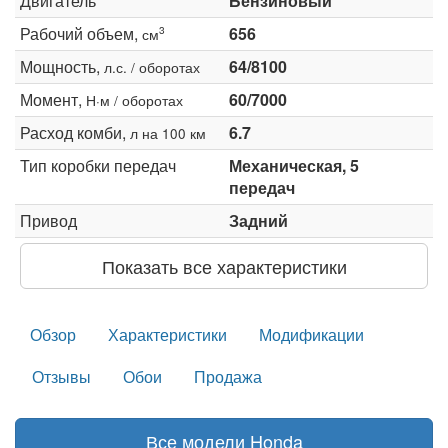
Двигатель
Бензиновый
Рабочий объем,
656
3
см
Мощность,
64/8100
л.с. / оборотах
Момент,
60/7000
Н·м / оборотах
Расход комби,
6.7
л на 100 км
Тип коробки передач
Механическая, 5
передач
Привод
Задний
Показать все характеристики
Обзор
Характеристики
Модификации
Отзывы
Обои
Продажа
Все модели Honda