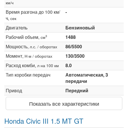
км/ч
Время разгона до 100 км/
-
ч,
сек
Двигатель
Бензиновый
Рабочий объем,
1488
3
см
Мощность,
86/5500
л.с. / оборотах
Момент,
130/3500
Н·м / оборотах
Расход комби,
8.0
л на 100 км
Тип коробки передач
Автоматическая, 3
передачи
Привод
Передний
Показать все характеристики
Honda Civic III 1.5 MT GT