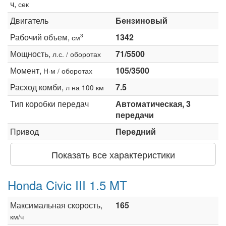
ч,
сек
Двигатель
Бензиновый
Рабочий объем,
1342
3
см
Мощность,
71/5500
л.с. / оборотах
Момент,
105/3500
Н·м / оборотах
Расход комби,
7.5
л на 100 км
Тип коробки передач
Автоматическая, 3
передачи
Привод
Передний
Показать все характеристики
Honda Civic III 1.5 MT
Максимальная скорость,
165
км/ч