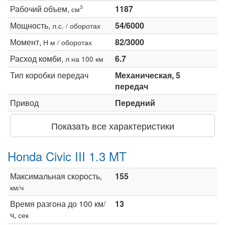
Рабочий объем,
1187
3
см
Мощность,
54/6000
л.с. / оборотах
Момент,
82/3000
Н·м / оборотах
Расход комби,
6.7
л на 100 км
Тип коробки передач
Механическая, 5
передач
Привод
Передний
Показать все характеристики
Honda Civic III 1.3 MT
Максимальная скорость,
155
км/ч
Время разгона до 100 км/
13
ч,
сек