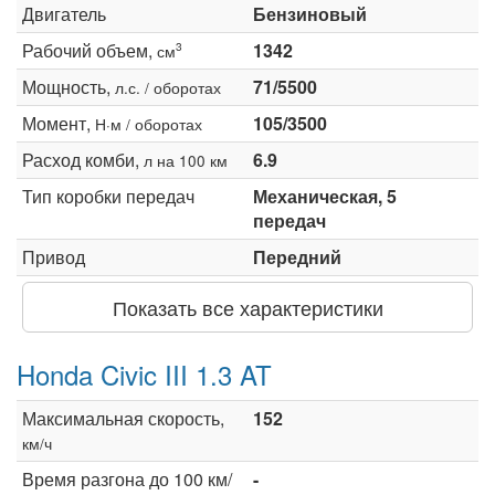
Двигатель
Бензиновый
Рабочий объем,
1342
3
см
Мощность,
71/5500
л.с. / оборотах
Момент,
105/3500
Н·м / оборотах
Расход комби,
6.9
л на 100 км
Тип коробки передач
Механическая, 5
передач
Привод
Передний
Показать все характеристики
Honda Civic III 1.3 AT
Максимальная скорость,
152
км/ч
Время разгона до 100 км/
-