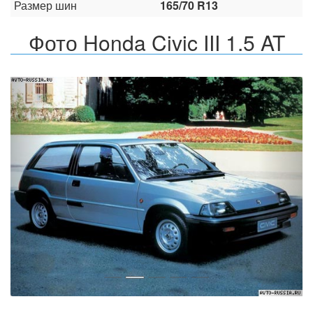
Размер шин
165/70 R13
Фото Honda Civic III 1.5 AT
Назад
Впер