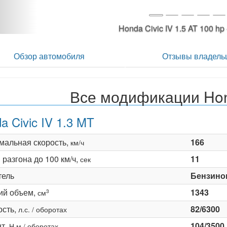
Honda Civic IV 1.5 AT 100 
Обзор автомобиля
Отзывы владель
Все модификации Hond
a Civic IV 1.3 MT
мальная скорость,
166
км/ч
разгона до 100 км/ч,
11
сек
тель
Бензино
ий объем,
1343
3
см
сть,
82/6300
л.с. / оборотах
т,
104/3500
Н·м / оборотах