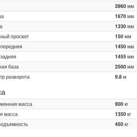
3960
мм
на
1670
мм
а
1330
мм
ный просвет
150
мм
 передняя
1450
мм
 задняя
1455
мм
ная база
2500
мм
тр разворота
9.8
м
са
женная масса
900
кг
я масса
1350
кг
подъемность
450
кг