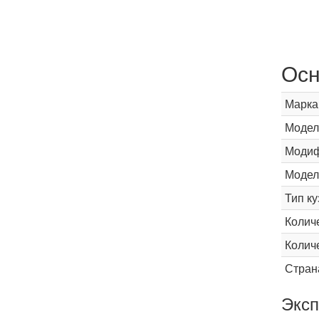
Осн
Марка
Модел
Модиф
Модел
Тип ку
Колич
Колич
Стран
Эксп