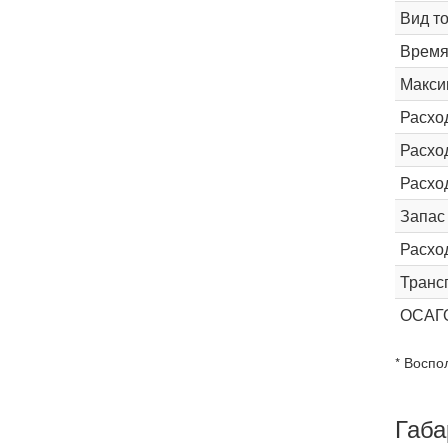
Вид т
Время 
Макси
Расхо
Расход
Расхо
Запас
Расхо
Транс
ОСАГ
* Воспо
Габа