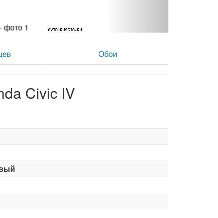
hp - фото 2
цев
Обои
a Civic IV
вый