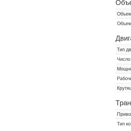
Объ
Объем
Объем
Двиг
Тип д
Число
Мощнос
Рабоч
Крутящ
Тран
Приво
Тип к