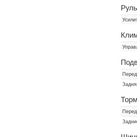
Рул
Усили
Кли
Управ
Подв
Перед
Задня
Торм
Перед
Задни
Шины