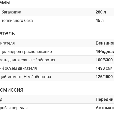
емы
 багажника
280
л
 топливного бака
45
л
атель
вигателя
Бензино
 цилиндров / расположение
4/Рядны
ть двигателя, л.с / оборотах
100/6300
ий объем двигателя
1493
см³
ий момент, Н·м / оборотах
126/4500
смиссия
д
Передни
оробки передач
Автомати