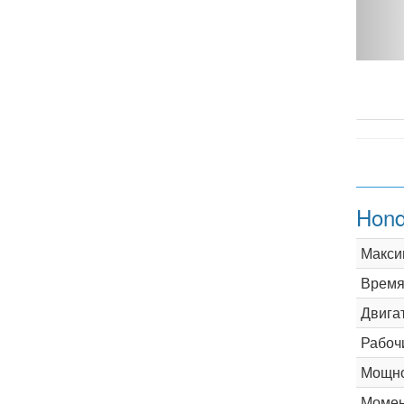
AT 100 hp - фото 1
Hond
Макси
Время 
Двига
Рабоч
Мощно
Момен