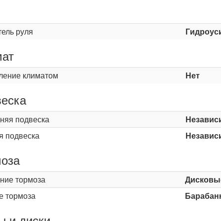
ь
тель руля
Гидроус
мат
ление климатом
Нет
еска
няя подвеска
Независ
я подвеска
Независ
оза
ние тормоза
Дисковы
е тормоза
Барабан
 и диски