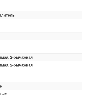
илитель
имая, 2-рычажная
имая, 2-рычажная
е
ные