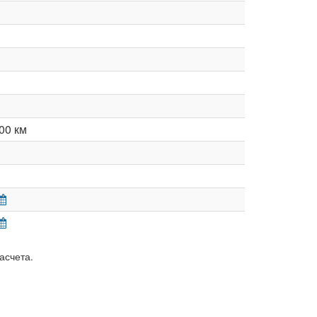
00 км
асчета.