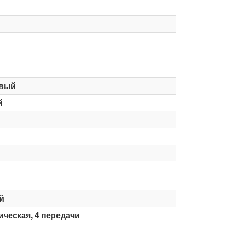
вый
й
й
ческая, 4 передачи