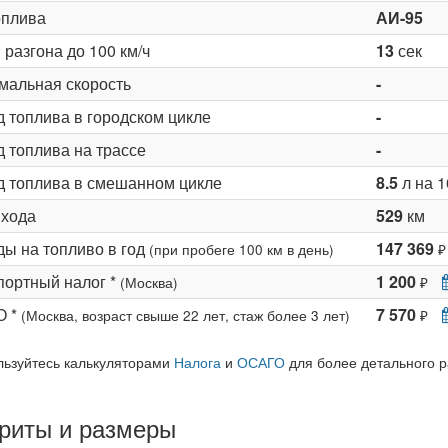
оплива
АИ-95
разгона до 100 км/ч
13
сек
мальная скорость
-
д топлива в городском цикле
-
 топлива на трассе
-
д топлива в смешанном цикле
8.5
л на 1
 хода
529
км
ды на топливо в год
147 369
(при пробеге 100 км в день)
₽
портный налог *
1 200
(Москва)
₽
О *
7 570
(Москва, возраст свыше 22 лет, стаж более 3 лет)
₽
льзуйтесь калькуляторами
Налога
и
ОСАГО
для более детального р
риты и размеры