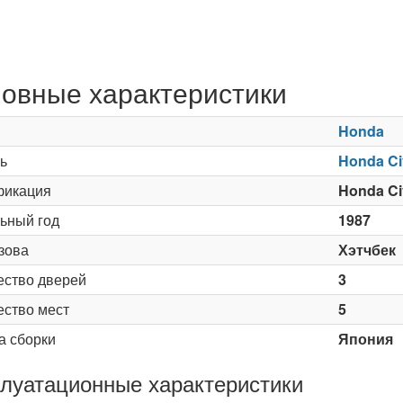
овные характеристики
Honda
ь
Honda Civ
икация
Honda Civ
ьный год
1987
зова
Хэтчбек
ество дверей
3
ество мест
5
а сборки
Япония
луатационные характеристики