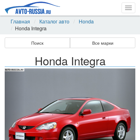
Togg
navig
Главная
Каталог авто
Honda
Honda Integra
Поиск
Все марки
Honda Integra
Назад
Впер