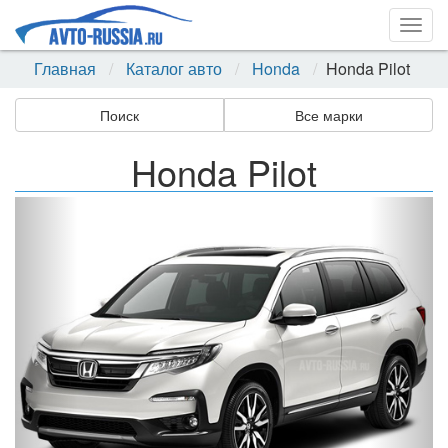
Togg
navig
Главная
Каталог авто
Honda
Honda Pilot
Поиск
Все марки
Honda Pilot
Назад
Впер