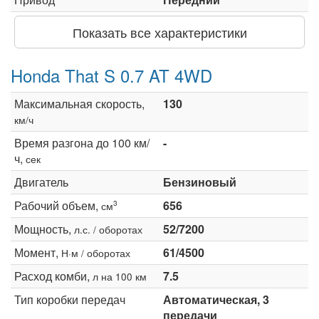
Показать все характеристики
Honda That S 0.7 AT 4WD
Максимальная скорость,
130
км/ч
Время разгона до 100 км/
-
ч,
сек
Двигатель
Бензиновый
Рабочий объем,
656
3
см
Мощность,
52/7200
л.с. / оборотах
Момент,
61/4500
Н·м / оборотах
Расход комби,
7.5
л на 100 км
Тип коробки передач
Автоматическая, 3
передачи