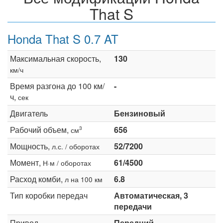
That S
Honda That S 0.7 AT
Максимальная скорость,
130
км/ч
Время разгона до 100 км/
-
ч,
сек
Двигатель
Бензиновый
Рабочий объем,
656
3
см
Мощность,
52/7200
л.с. / оборотах
Момент,
61/4500
Н·м / оборотах
Расход комби,
6.8
л на 100 км
Тип коробки передач
Автоматическая, 3
передачи
Привод
Передний