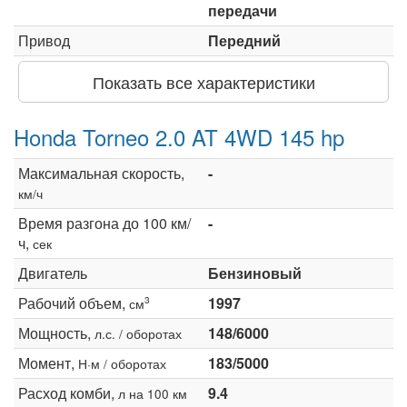
передачи
Привод
Передний
Показать все характеристики
Honda Torneo 2.0 AT 4WD 145 hp
Максимальная скорость,
-
км/ч
Время разгона до 100 км/
-
ч,
сек
Двигатель
Бензиновый
Рабочий объем,
1997
3
см
Мощность,
148/6000
л.с. / оборотах
Момент,
183/5000
Н·м / оборотах
Расход комби,
9.4
л на 100 км