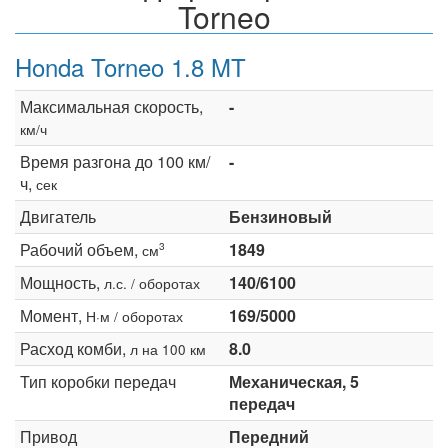
Torneo
Honda Torneo 1.8 MT
Максимальная скорость,
-
км/ч
Время разгона до 100 км/
-
ч,
сек
Двигатель
Бензиновый
Рабочий объем,
1849
3
см
Мощность,
140/6100
л.с. / оборотах
Момент,
169/5000
Н·м / оборотах
Расход комби,
8.0
л на 100 км
Тип коробки передач
Механическая, 5
передач
Привод
Передний