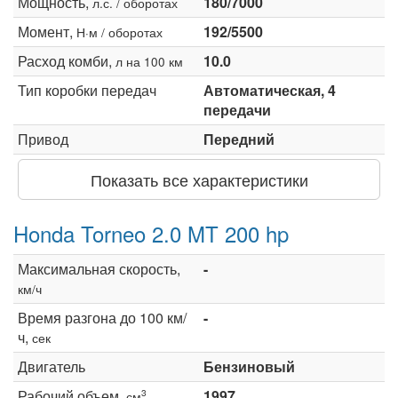
Мощность,
180/7000
л.с. / оборотах
Момент,
192/5500
Н·м / оборотах
Расход комби,
10.0
л на 100 км
Тип коробки передач
Автоматическая, 4
передачи
Привод
Передний
Показать все характеристики
Honda Torneo 2.0 MT 200 hp
Максимальная скорость,
-
км/ч
Время разгона до 100 км/
-
ч,
сек
Двигатель
Бензиновый
Рабочий объем,
1997
3
см