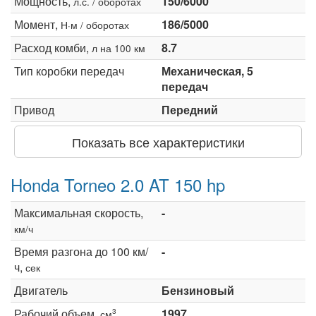
Мощность,
150/6000
л.с. / оборотах
Момент,
186/5000
Н·м / оборотах
Расход комби,
8.7
л на 100 км
Тип коробки передач
Механическая, 5
передач
Привод
Передний
Показать все характеристики
Honda Torneo 2.0 AT 150 hp
Максимальная скорость,
-
км/ч
Время разгона до 100 км/
-
ч,
сек
Двигатель
Бензиновый
Рабочий объем,
1997
3
см