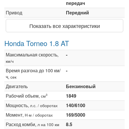
передач
Привод
Передний
Показать все характеристики
Honda Torneo 1.8 AT
Максимальная скорость,
-
км/ч
Время разгона до 100 км/
-
ч,
сек
Двигатель
Бензиновый
Рабочий объем,
1849
3
см
Мощность,
140/6100
л.с. / оборотах
Момент,
169/5000
Н·м / оборотах
Расход комби,
8.5
л на 100 км