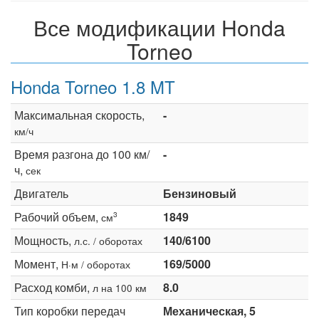
Все модификации Honda
Torneo
Honda Torneo 1.8 MT
Максимальная скорость,
-
км/ч
Время разгона до 100 км/
-
ч,
сек
Двигатель
Бензиновый
Рабочий объем,
1849
3
см
Мощность,
140/6100
л.с. / оборотах
Момент,
169/5000
Н·м / оборотах
Расход комби,
8.0
л на 100 км
Тип коробки передач
Механическая, 5