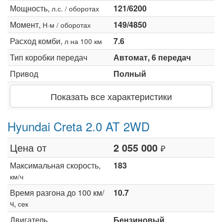
Мощность,
121/6200
л.с. / оборотах
Момент,
149/4850
Н·м / оборотах
Расход комби,
7.6
л на 100 км
Тип коробки передач
Автомат, 6 передач
Привод
Полный
Показать все характеристики
Hyundai Creta 2.0 AT 2WD
Цена от
2 055 000
₽
Максимальная скорость,
183
км/ч
Время разгона до 100 км/
10.7
ч,
сек
Двигатель
Бензиновый