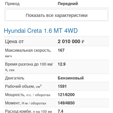
Привод
Передний
Показать все характеристики
Hyundai Creta 1.6 MT 4WD
Цена от
2 010 000
₽
Максимальная скорость,
167
км/ч
Время разгона до 100 км/
12.9
ч,
сек
Двигатель
Бензиновый
Рабочий объем,
1591
3
см
Мощность,
121/6200
л.с. / оборотах
Момент,
149/4850
Н·м / оборотах
Расход комби,
7.4
л на 100 км