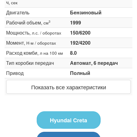
ч,
сек
Двигатель
Бензиновый
Рабочий объем,
1999
3
см
Мощность,
150/6200
л.с. / оборотах
Момент,
192/4200
Н·м / оборотах
Расход комби,
8.0
л на 100 км
Тип коробки передач
Автомат, 6 передач
Привод
Полный
Показать все характеристики
Hyundai Creta