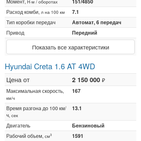
Момент,
151/4850
Н·м / оборотах
Расход комби,
7.1
л на 100 км
Тип коробки передач
Автомат, 6 передач
Привод
Передний
Показать все характеристики
Hyundai Creta 1.6 AT 4WD
Цена от
2 150 000
₽
Максимальная скорость,
167
км/ч
Время разгона до 100 км/
13.1
ч,
сек
Двигатель
Бензиновый
Рабочий объем,
1591
3
см