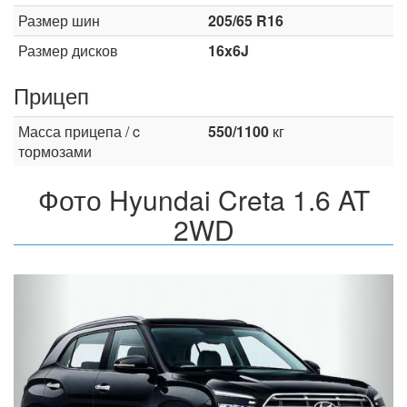
Размер шин
205/65 R16
Размер дисков
16x6J
Прицеп
Масса прицепа / c
550/1100
кг
тормозами
Фото Hyundai Creta 1.6 AT
2WD
Назад
Впер