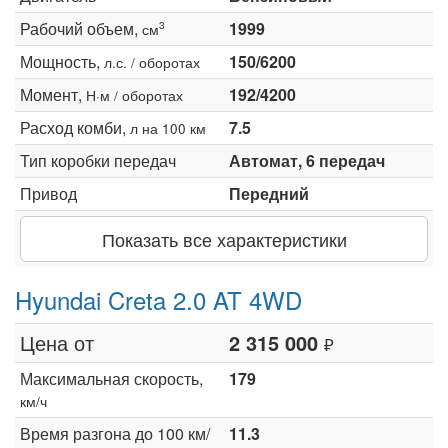
Рабочий объем,
1999
3
см
Мощность,
150/6200
л.с. / оборотах
Момент,
192/4200
Н·м / оборотах
Расход комби,
7.5
л на 100 км
Тип коробки передач
Автомат, 6 передач
Привод
Передний
Показать все характеристики
Hyundai Creta 2.0 AT 4WD
Цена от
2 315 000
₽
Максимальная скорость,
179
км/ч
Время разгона до 100 км/
11.3