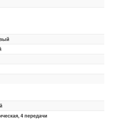
вый
й
й
ческая, 4 передачи