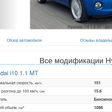
Hyundai i10 1.2 AT - фо
Обзор автомобиля
Отзывы владель
Все модификации Hy
dai i10 1.1 MT
мальная скорость,
151
км/ч
разгона до 100 км/ч,
15.6
сек
тель
Бензино
ий объем,
1086
3
см