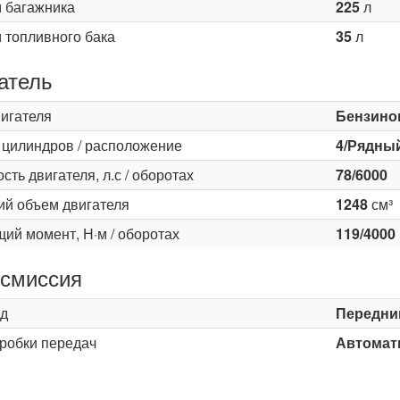
 багажника
225
л
 топливного бака
35
л
атель
вигателя
Бензино
 цилиндров / расположение
4/Рядны
ть двигателя, л.с / оборотах
78/6000
ий объем двигателя
1248
см³
ий момент, Н·м / оборотах
119/4000
смиссия
д
Передни
оробки передач
Автомати
ь