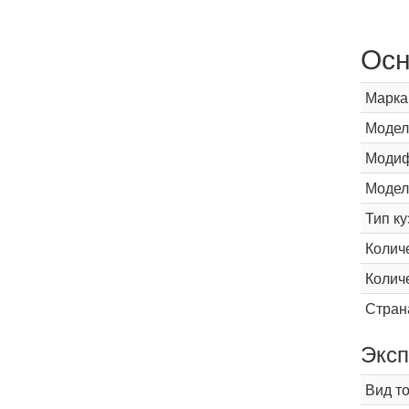
Осн
Марка
Модел
Модиф
Модел
Тип ку
Колич
Колич
Стран
Эксп
Вид т