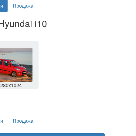
и
Продажа
Hyundai i10
1280x1024
и
Продажа