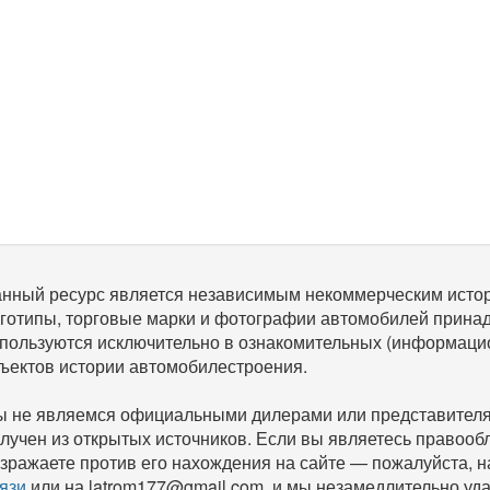
нный ресурс является независимым некоммерческим исто
готипы, торговые марки и фотографии автомобилей прина
пользуются исключительно в ознакомительных (информаци
ъектов истории автомобилестроения.
 не являемся официальными дилерами или представителям
лучен из открытых источников. Если вы являетесь правооб
зражаете против его нахождения на сайте — пожалуйста, 
язи
или на latrom177@gmail.com, и мы незамедлительно уда