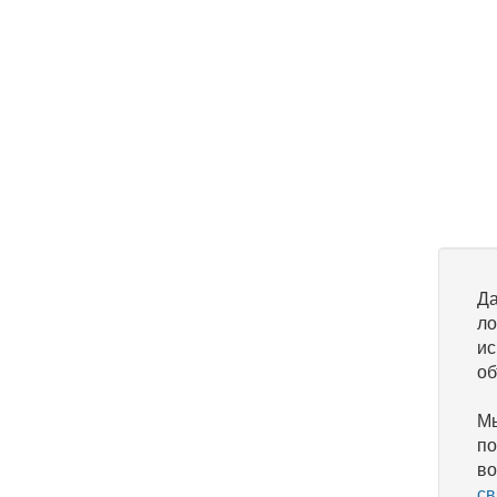
Да
ло
ис
об
Мы
по
во
св