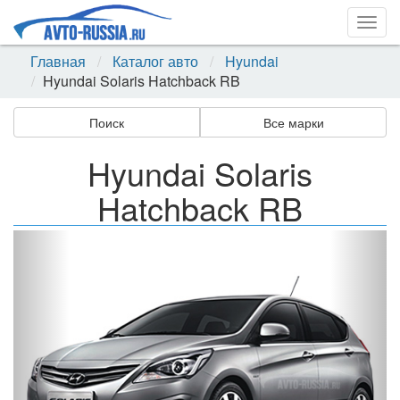
Togg
navig
Главная
Каталог авто
Hyundai
Hyundai Solaris Hatchback RB
Поиск
Все марки
Hyundai Solaris
Hatchback RB
Назад
Впер