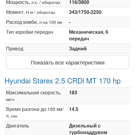
Мощность,
116/3800
л.с. / оборотах
Момент,
343/1750-2250
Н·м / оборотах
Расход комби,
-
л на 100 км
Тип коробки передач
Механическая, 6
передач
Привод
Задний
Показать все характеристики
Hyundai Starex 2.5 CRDi MT 170 hp
Максимальная скорость,
183
км/ч
Время разгона до 100 км/
14.5
ч,
сек
Двигатель
Дизельный с
турбонаддувом