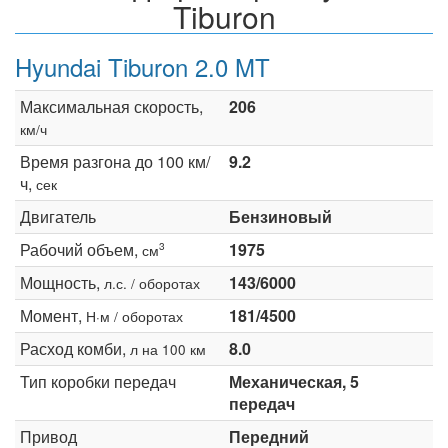
Tiburon
Hyundai Tiburon 2.0 MT
Максимальная скорость,
206
км/ч
Время разгона до 100 км/
9.2
ч,
сек
Двигатель
Бензиновый
Рабочий объем,
1975
3
см
Мощность,
143/6000
л.с. / оборотах
Момент,
181/4500
Н·м / оборотах
Расход комби,
8.0
л на 100 км
Тип коробки передач
Механическая, 5
передач
Привод
Передний