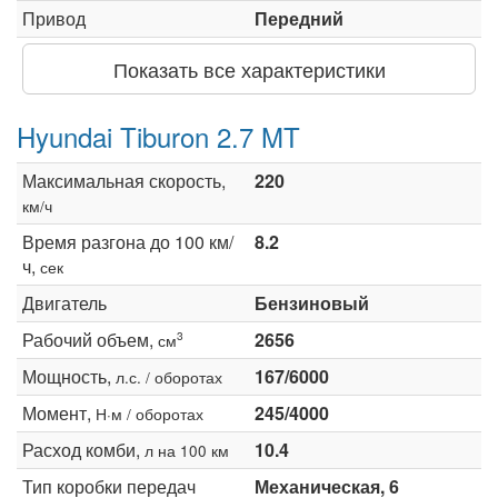
Привод
Передний
Показать все характеристики
Hyundai Tiburon 2.7 MT
Максимальная скорость,
220
км/ч
Время разгона до 100 км/
8.2
ч,
сек
Двигатель
Бензиновый
Рабочий объем,
2656
3
см
Мощность,
167/6000
л.с. / оборотах
Момент,
245/4000
Н·м / оборотах
Расход комби,
10.4
л на 100 км
Тип коробки передач
Механическая, 6