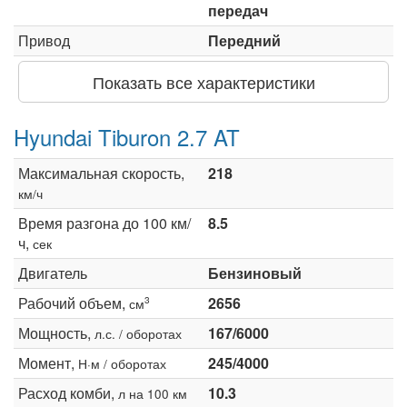
передач
Привод
Передний
Показать все характеристики
Hyundai Tiburon 2.7 AT
Максимальная скорость,
218
км/ч
Время разгона до 100 км/
8.5
ч,
сек
Двигатель
Бензиновый
Рабочий объем,
2656
3
см
Мощность,
167/6000
л.с. / оборотах
Момент,
245/4000
Н·м / оборотах
Расход комби,
10.3
л на 100 км