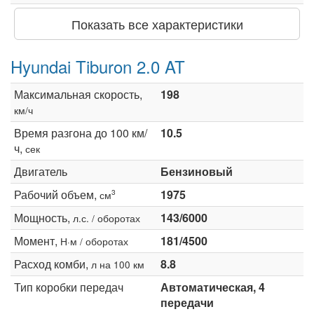
Показать все характеристики
Hyundai Tiburon 2.0 AT
Максимальная скорость,
198
км/ч
Время разгона до 100 км/
10.5
ч,
сек
Двигатель
Бензиновый
Рабочий объем,
1975
3
см
Мощность,
143/6000
л.с. / оборотах
Момент,
181/4500
Н·м / оборотах
Расход комби,
8.8
л на 100 км
Тип коробки передач
Автоматическая, 4
передачи