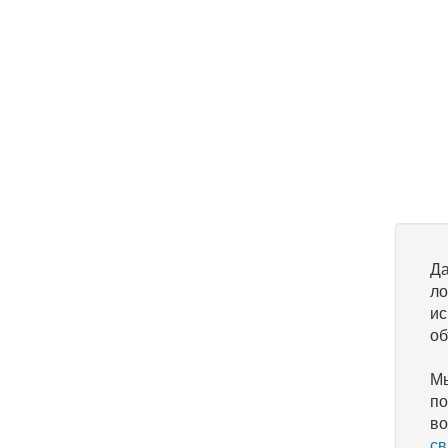
Да
ло
ис
об
Мы
по
во
св