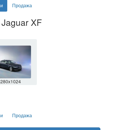
и
Продажа
 Jaguar XF
1280x1024
и
Продажа