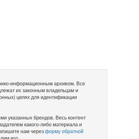
рико-информационным архивом. Все
длежат их законным владельцам и
онных) целях для идентификации
и указанных брендов. Весь контент
ладателем какого-либо материала и
напишите нам через
форму обратной
лим его.