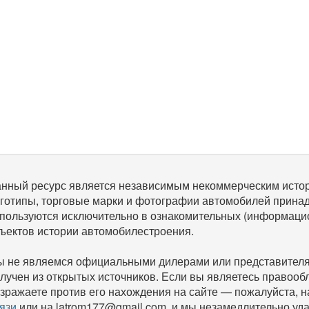
нный ресурс является независимым некоммерческим исто
готипы, торговые марки и фотографии автомобилей прина
пользуются исключительно в ознакомительных (информаци
ъектов истории автомобилестроения.
 не являемся официальными дилерами или представителям
лучен из открытых источников. Если вы являетесь правооб
зражаете против его нахождения на сайте — пожалуйста, 
язи
или на latrom177@gmail.com, и мы незамедлительно уда