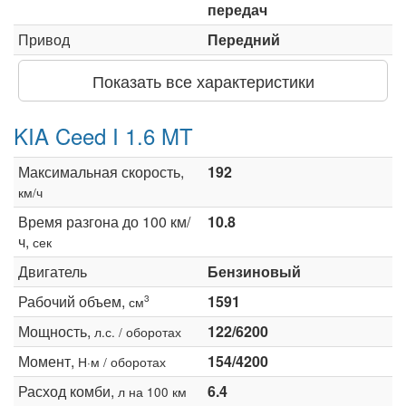
передач
Привод
Передний
Показать все характеристики
KIA Ceed I 1.6 MT
Максимальная скорость,
192
км/ч
Время разгона до 100 км/
10.8
ч,
сек
Двигатель
Бензиновый
Рабочий объем,
1591
3
см
Мощность,
122/6200
л.с. / оборотах
Момент,
154/4200
Н·м / оборотах
Расход комби,
6.4
л на 100 км