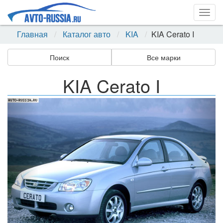
Togg
navig
Главная
Каталог авто
KIA
KIA Cerato I
Поиск
Все марки
KIA Cerato I
Назад
Впер