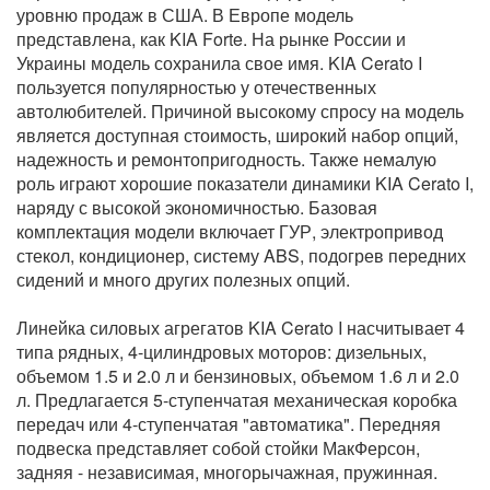
уровню продаж в США. В Европе модель
представлена, как KIA Forte. На рынке России и
Украины модель сохранила свое имя. KIA Cerato I
пользуется популярностью у отечественных
автолюбителей. Причиной высокому спросу на модель
является доступная стоимость, широкий набор опций,
надежность и ремонтопригодность. Также немалую
роль играют хорошие показатели динамики KIA Cerato I,
наряду с высокой экономичностью. Базовая
комплектация модели включает ГУР, электропривод
стекол, кондиционер, систему ABS, подогрев передних
сидений и много других полезных опций.
Линейка силовых агрегатов KIA Cerato I насчитывает 4
типа рядных, 4-цилиндровых моторов: дизельных,
объемом 1.5 и 2.0 л и бензиновых, объемом 1.6 л и 2.0
л. Предлагается 5-ступенчатая механическая коробка
передач или 4-ступенчатая "автоматика". Передняя
подвеска представляет собой стойки МакФерсон,
задняя - независимая, многорычажная, пружинная.