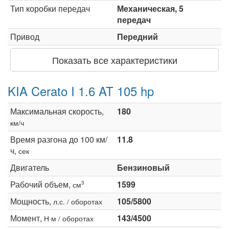
Тип коробки передач
Механическая, 5
передач
Привод
Передний
Показать все характеристики
KIA Cerato I 1.6 AT 105 hp
Максимальная скорость,
180
км/ч
Время разгона до 100 км/
11.8
ч,
сек
Двигатель
Бензиновый
Рабочий объем,
1599
3
см
Мощность,
105/5800
л.с. / оборотах
Момент,
143/4500
Н·м / оборотах