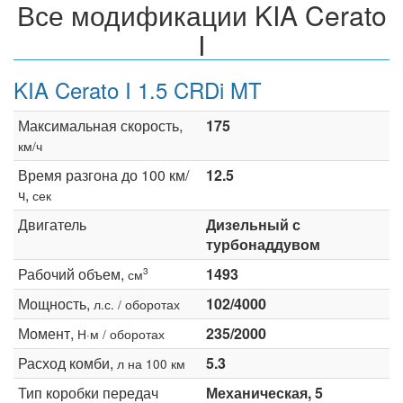
Все модификации KIA Cerato
I
KIA Cerato I 1.5 CRDi MT
Максимальная скорость,
175
км/ч
Время разгона до 100 км/
12.5
ч,
сек
Двигатель
Дизельный с
турбонаддувом
Рабочий объем,
1493
3
см
Мощность,
102/4000
л.с. / оборотах
Момент,
235/2000
Н·м / оборотах
Расход комби,
5.3
л на 100 км
Тип коробки передач
Механическая, 5