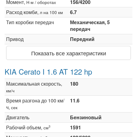
Момент,
156/4200
Н·м / оборотах
Расход комби,
6.7
л на 100 км
Тип коробки передач
Механическая, 5
передач
Привод
Передний
Показать все характеристики
KIA Cerato I 1.6 AT 122 hp
Максимальная скорость,
180
км/ч
Время разгона до 100 км/
11.6
ч,
сек
Двигатель
Бензиновый
Рабочий объем,
1591
3
см