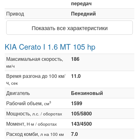
передач
Привод
Передний
Показать все характеристики
KIA Cerato I 1.6 MT 105 hp
Максимальная скорость,
186
км/ч
Время разгона до 100 км/
11.0
ч,
сек
Двигатель
Бензиновый
Рабочий объем,
1599
3
см
Мощность,
105/5800
л.с. / оборотах
Момент,
143/4500
Н·м / оборотах
Расход комби,
7.0
л на 100 км