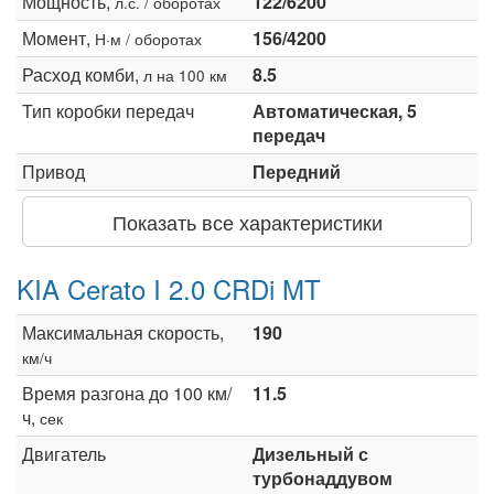
Мощность,
122/6200
л.с. / оборотах
Момент,
156/4200
Н·м / оборотах
Расход комби,
8.5
л на 100 км
Тип коробки передач
Автоматическая, 5
передач
Привод
Передний
Показать все характеристики
KIA Cerato I 2.0 CRDi MT
Максимальная скорость,
190
км/ч
Время разгона до 100 км/
11.5
ч,
сек
Двигатель
Дизельный с
турбонаддувом