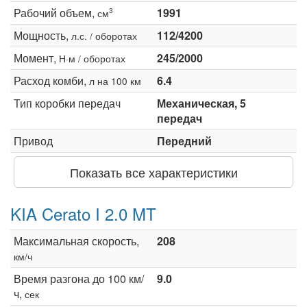
Рабочий объем,
1991
3
см
Мощность,
112/4200
л.с. / оборотах
Момент,
245/2000
Н·м / оборотах
Расход комби,
6.4
л на 100 км
Тип коробки передач
Механическая, 5
передач
Привод
Передний
Показать все характеристики
KIA Cerato I 2.0 MT
Максимальная скорость,
208
км/ч
Время разгона до 100 км/
9.0
ч,
сек