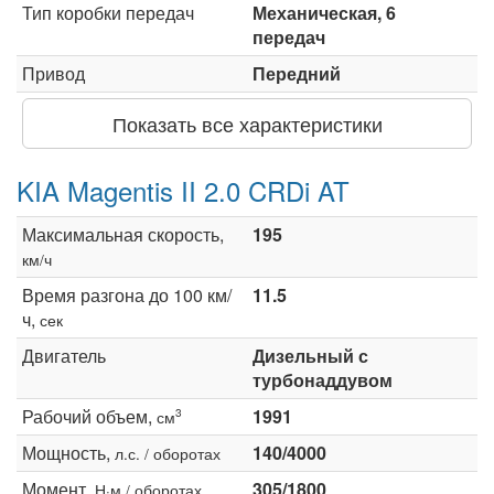
Тип коробки передач
Механическая, 6
передач
Привод
Передний
Показать все характеристики
KIA Magentis II 2.0 CRDi AT
Максимальная скорость,
195
км/ч
Время разгона до 100 км/
11.5
ч,
сек
Двигатель
Дизельный с
турбонаддувом
Рабочий объем,
1991
3
см
Мощность,
140/4000
л.с. / оборотах
Момент,
305/1800
Н·м / оборотах