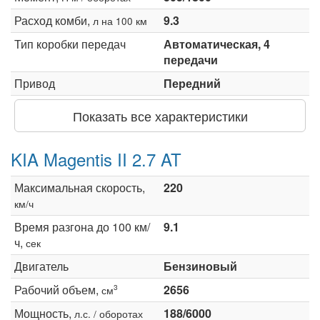
Расход комби,
9.3
л на 100 км
Тип коробки передач
Автоматическая, 4
передачи
Привод
Передний
Показать все характеристики
KIA Magentis II 2.7 AT
Максимальная скорость,
220
км/ч
Время разгона до 100 км/
9.1
ч,
сек
Двигатель
Бензиновый
Рабочий объем,
2656
3
см
Мощность,
188/6000
л.с. / оборотах