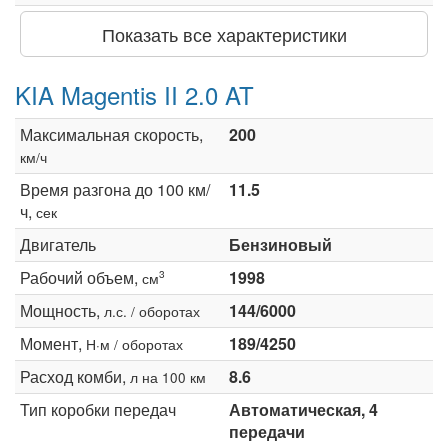
Показать все характеристики
KIA Magentis II 2.0 AT
Максимальная скорость,
200
км/ч
Время разгона до 100 км/
11.5
ч,
сек
Двигатель
Бензиновый
Рабочий объем,
1998
3
см
Мощность,
144/6000
л.с. / оборотах
Момент,
189/4250
Н·м / оборотах
Расход комби,
8.6
л на 100 км
Тип коробки передач
Автоматическая, 4
передачи