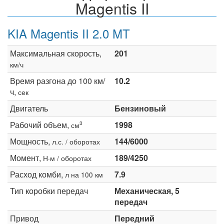
Magentis II
KIA Magentis II 2.0 MT
Максимальная скорость,
201
км/ч
Время разгона до 100 км/
10.2
ч,
сек
Двигатель
Бензиновый
Рабочий объем,
1998
3
см
Мощность,
144/6000
л.с. / оборотах
Момент,
189/4250
Н·м / оборотах
Расход комби,
7.9
л на 100 км
Тип коробки передач
Механическая, 5
передач
Привод
Передний