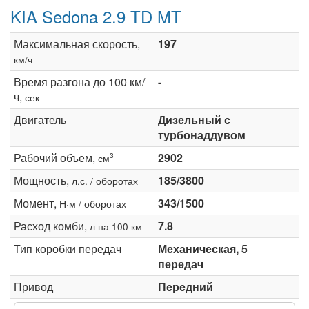
KIA Sedona 2.9 TD MT
Максимальная скорость,
197
км/ч
Время разгона до 100 км/
-
ч,
сек
Двигатель
Дизельный с
турбонаддувом
Рабочий объем,
2902
3
см
Мощность,
185/3800
л.с. / оборотах
Момент,
343/1500
Н·м / оборотах
Расход комби,
7.8
л на 100 км
Тип коробки передач
Механическая, 5
передач
Привод
Передний