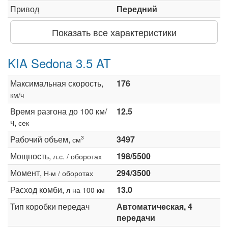
Привод
Передний
Показать все характеристики
KIA Sedona 3.5 AT
Максимальная скорость,
176
км/ч
Время разгона до 100 км/
12.5
ч,
сек
Рабочий объем,
3497
3
см
Мощность,
198/5500
л.с. / оборотах
Момент,
294/3500
Н·м / оборотах
Расход комби,
13.0
л на 100 км
Тип коробки передач
Автоматическая, 4
передачи