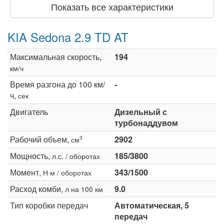
Показать все характеристики
KIA Sedona 2.9 TD AT
Максимальная скорость,
194
км/ч
Время разгона до 100 км/
-
ч,
сек
Двигатель
Дизельный с
турбонаддувом
Рабочий объем,
2902
3
см
Мощность,
185/3800
л.с. / оборотах
Момент,
343/1500
Н·м / оборотах
Расход комби,
9.0
л на 100 км
Тип коробки передач
Автоматическая, 5
передач