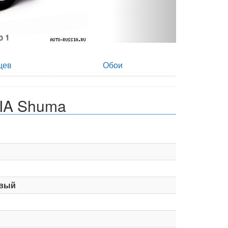
о 2
цев
Обои
IA Shuma
вый