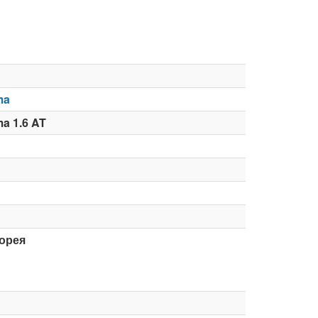
ma
a 1.6 AT
орея