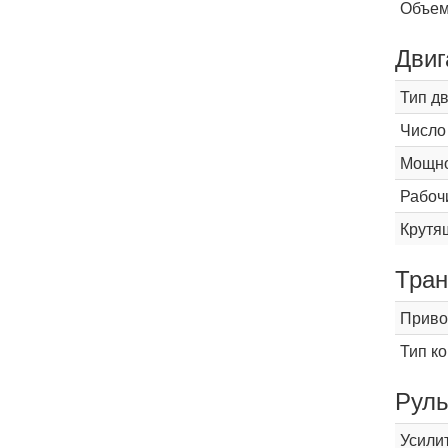
Объем
Двиг
Тип д
Число
Мощнос
Рабоч
Крутящ
Тран
Приво
Тип к
Рул
Усили