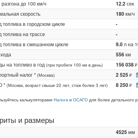
разгона до 100 км/ч
12.2
сек
мальная скорость
180
км/ч
д топлива в городском цикле
-
 топлива на трассе
-
д топлива в смешанном цикле
9.0
л на 1
 хода
556
км
ды на топливо в год
156 038
(при пробеге 100 км в день)
₽
портный налог *
2 525
(Москва)
₽
О *
8 250
(Москва, возраст свыше 22 лет, стаж более 3 лет)
₽
льзуйтесь калькуляторами
Налога
и
ОСАГО
для более детального р
риты и размеры
4525
мм