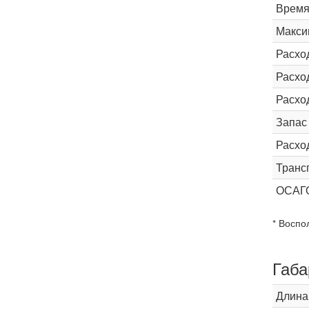
Время 
Макси
Расхо
Расход
Расхо
Запас
Расхо
Транс
ОСАГ
* Воспо
Габа
Длина