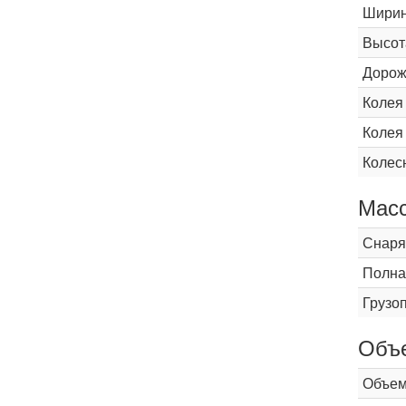
Шири
Высот
Дорож
Колея
Колея
Колес
Мас
Снаря
Полна
Грузо
Объ
Объем