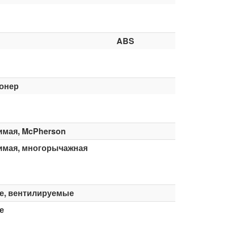
ABS
онер
имая, McPherson
имая, многорычажная
е, вентилируемые
е