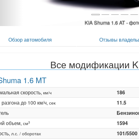
KIA Shuma 1.6 AT - фот
Обзор автомобиля
Отзывы владель
Все модификации K
Shuma 1.6 MT
мальная скорость,
186
км/ч
разгона до 100 км/ч,
11.5
сек
тель
Бензино
ий объем,
1594
3
см
сть,
101/5500
л.с. / оборотах