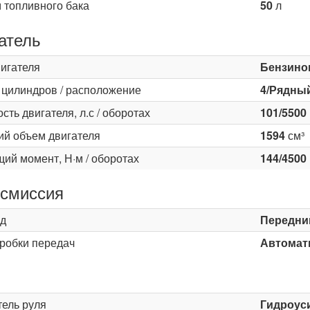
 топливного бака
50
л
атель
вигателя
Бензино
 цилиндров / расположение
4/Рядны
ть двигателя, л.с / оборотах
101/5500
ий объем двигателя
1594
см³
ий момент, Н·м / оборотах
144/4500
смиссия
д
Передни
оробки передач
Автомати
ь
тель руля
Гидроус