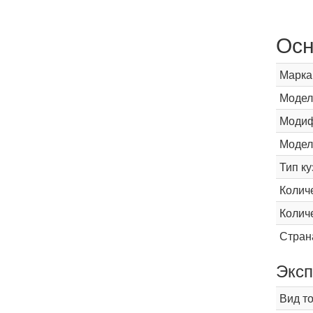
Осн
Марка
Модел
Модиф
Модел
Тип ку
Колич
Колич
Стран
Эксп
Вид т