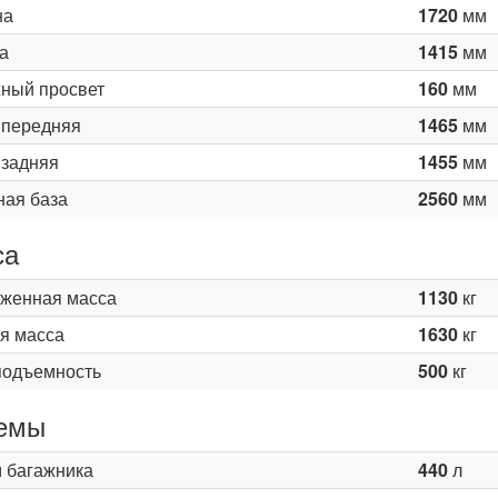
на
1720
мм
а
1415
мм
ный просвет
160
мм
 передняя
1465
мм
 задняя
1455
мм
ная база
2560
мм
са
женная масса
1130
кг
я масса
1630
кг
подъемность
500
кг
емы
 багажника
440
л