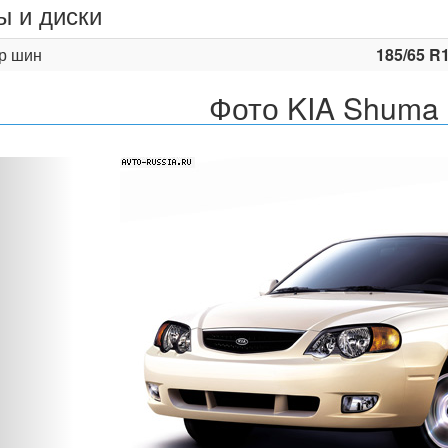
 и диски
р шин
185/65 R
Фото KIA Shuma 
Назад