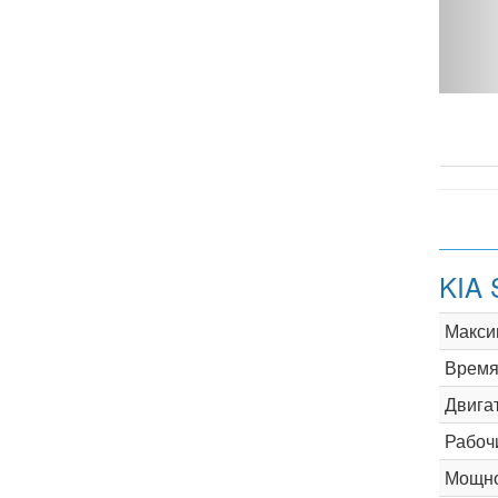
 - фото 1
KIA 
Макси
Время 
Двига
Рабоч
Мощно