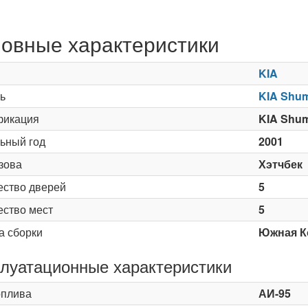
овные характеристики
KIA
ь
KIA Shu
икация
KIA Shum
ьный год
2001
зова
Хэтчбек
ество дверей
5
ество мест
5
а сборки
Южная К
луатационные характеристики
оплива
АИ-95