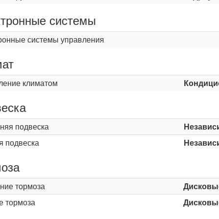
тронные системы
ронные системы управления
мат
ление климатом
Кондици
еска
няя подвеска
Независ
я подвеска
Независ
оза
ние тормоза
Дисковы
е тормоза
Дисковы