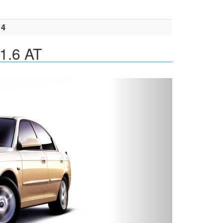
14
1.6 AT
Вперед