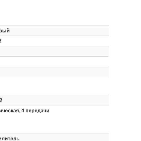
вый
й
й
ческая, 4 передачи
илитель