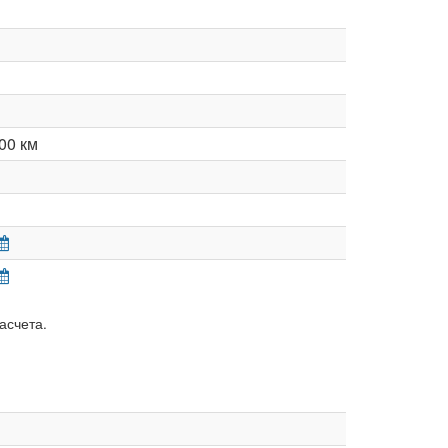
00 км
асчета.