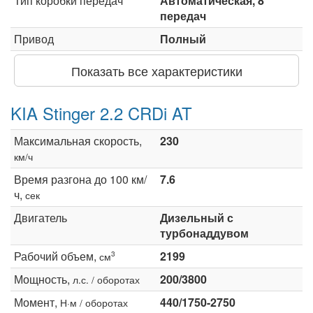
Тип коробки передач
Автоматическая, 8
передач
Привод
Полный
Показать все характеристики
KIA Stinger 2.2 CRDi AT
Максимальная скорость,
230
км/ч
Время разгона до 100 км/
7.6
ч,
сек
Двигатель
Дизельный с
турбонаддувом
Рабочий объем,
2199
3
см
Мощность,
200/3800
л.с. / оборотах
Момент,
440/1750-2750
Н·м / оборотах