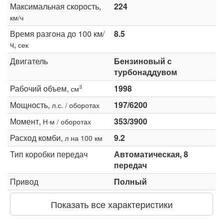
Максимальная скорость,
224
км/ч
Время разгона до 100 км/
8.5
ч,
сек
Двигатель
Бензиновый с
турбонаддувом
Рабочий объем,
1998
3
см
Мощность,
197/6200
л.с. / оборотах
Момент,
353/3900
Н·м / оборотах
Расход комби,
9.2
л на 100 км
Тип коробки передач
Автоматическая, 8
передач
Привод
Полный
Показать все характеристики