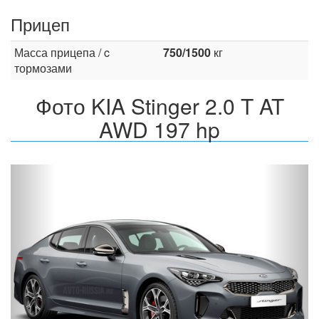
Прицеп
Масса прицепа / c
750/1500
кг
тормозами
Фото KIA Stinger 2.0 T AT
AWD 197 hp
Назад
Впер