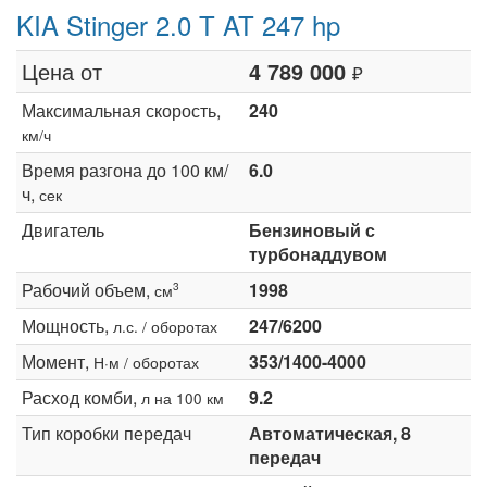
KIA Stinger 2.0 T AT 247 hp
Цена от
4 789 000
₽
Максимальная скорость,
240
км/ч
Время разгона до 100 км/
6.0
ч,
сек
Двигатель
Бензиновый с
турбонаддувом
Рабочий объем,
1998
3
см
Мощность,
247/6200
л.с. / оборотах
Момент,
353/1400-4000
Н·м / оборотах
Расход комби,
9.2
л на 100 км
Тип коробки передач
Автоматическая, 8
передач