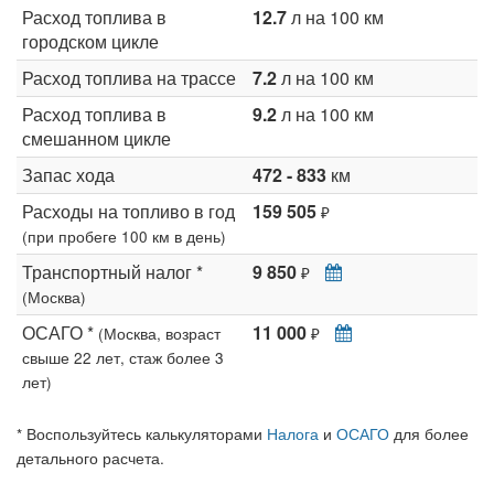
Расход топлива в
12.7
л на 100 км
городском цикле
Расход топлива на трассе
7.2
л на 100 км
Расход топлива в
9.2
л на 100 км
смешанном цикле
Запас хода
472 - 833
км
Расходы на топливо в год
159 505
₽
(при пробеге 100 км в день)
Транспортный налог *
9 850
₽
(Москва)
ОСАГО *
11 000
(Москва, возраст
₽
свыше 22 лет, стаж более 3
лет)
* Воспользуйтесь калькуляторами
Налога
и
ОСАГО
для более
детального расчета.