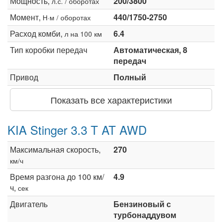
Мощность,
200/3800
л.с. / оборотах
Момент,
440/1750-2750
Н·м / оборотах
Расход комби,
6.4
л на 100 км
Тип коробки передач
Автоматическая, 8
передач
Привод
Полный
Показать все характеристики
KIA Stinger 3.3 T AT AWD
Максимальная скорость,
270
км/ч
Время разгона до 100 км/
4.9
ч,
сек
Двигатель
Бензиновый с
турбонаддувом