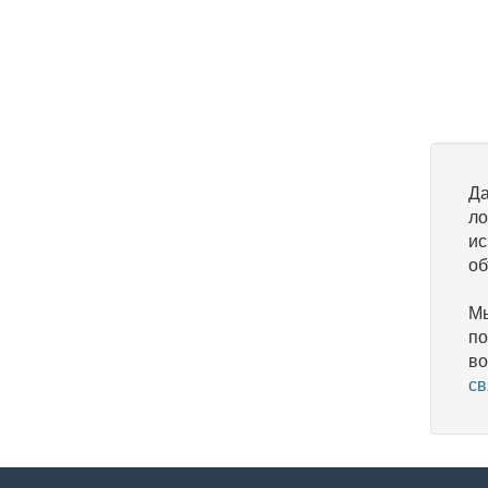
Да
ло
ис
об
Мы
по
во
св