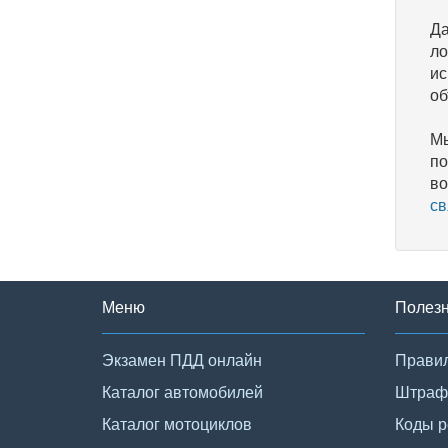
Да
ло
ис
об
Мы
по
во
св
Меню
Полез
Экзамен ПДД онлайн
Правил
Каталог автомобилей
Штраф
Каталог мотоциклов
Коды р