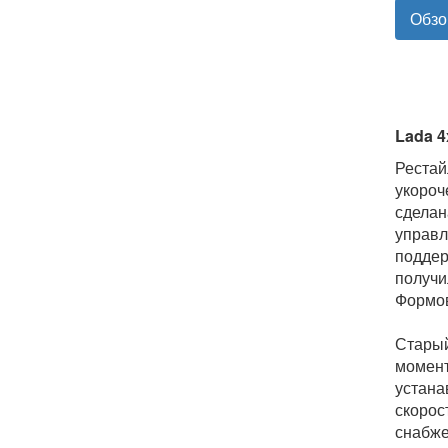
Обзо
Lada 4
Рестай
укороч
сделан
управл
поддер
получи
Формо
Старый
момент
устана
скорос
снабже