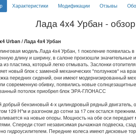
р
Характеристики
Модификации
Отзывы
Обо
Лада 4x4 Урбан - обзо
x4 Urban / Лада 4x4 Урбан
линговая модель Лада 4x4 Урбан, 1 поколение появилась в 
енную длину и ширину, в салоне произошли значительные 
а из пластика, который легко отмывать. Заслонки отопител
яет новый блок с заменой механических "ползунков" на вр
жка передних сидений, они имеют модернизированный мех
ли современную обивку, появились новые солнцезащитные 
ванный потолок приобрел блок ЭРА-ГЛОНАСС
 добрый бензиновый 4-х цилиндровый рядный двигатель, о
ом 129 Н*м и разгоном до сотни за 17 сек остался прежним
вливается на новые опоры. Мощность на обе оси передает 
тями. Спереди стоит независимая рычажная подвеска, сзад
но гидроусилителем. Передние колеса имеют дисковые то