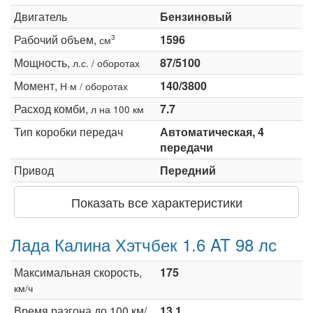
Двигатель
Бензиновый
Рабочий объем,
1596
3
см
Мощность,
87/5100
л.с. / оборотах
Момент,
140/3800
Н·м / оборотах
Расход комби,
7.7
л на 100 км
Тип коробки передач
Автоматическая, 4
передачи
Привод
Передний
Показать все характеристики
Лада Калина Хэтчбек 1.6 AT 98 лс
Максимальная скорость,
175
км/ч
Время разгона до 100 км/
13.1