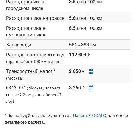
Расход топлива в
8.6
л на 100 км
городском цикле
Расход топлива на трассе
5.6
л на 100 км
Расход топлива в
6.5
л на 100 км
смешанном цикле
Запас хода
581 - 893
км
Расходы на топливо в год
112 694
₽
(при пробеге 100 км в день)
Транспортный налог *
2 650
₽
(Москва)
ОСАГО *
8 250
(Москва, возраст
₽
свыше 22 лет, стаж более 3
лет)
* Воспользуйтесь калькуляторами
Налога
и
ОСАГО
для более
детального расчета.