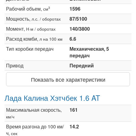
Рабочий объем,
1596
3
см
Мощность,
87/5100
л.с. / оборотах
Момент,
140/3800
Н·м / оборотах
Расход комби,
6.6
л на 100 км
Тип коробки передач
Механическая, 5
передач
Привод
Передний
Показать все характеристики
Лада Калина Хэтчбек 1.6 AT
Максимальная скорость,
161
км/ч
Время разгона до 100 км/
14.2
ч,
сек