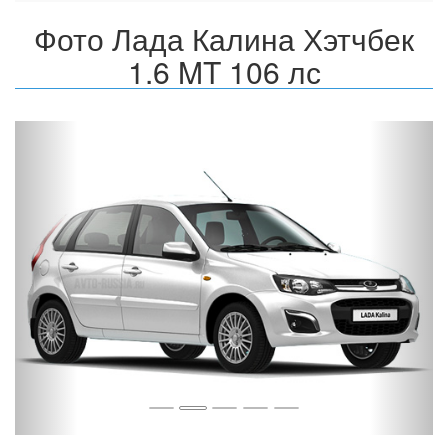
Фото Лада Калина Хэтчбек
1.6 MT 106 лс
Назад
Впер