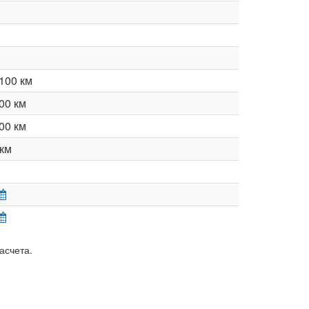
100 км
00 км
00 км
км
асчета.