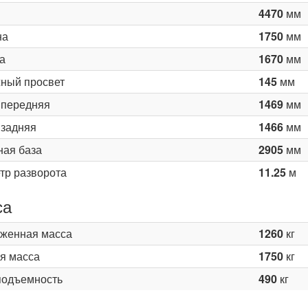
4470
мм
на
1750
мм
а
1670
мм
ный просвет
145
мм
 передняя
1469
мм
 задняя
1466
мм
ная база
2905
мм
тр разворота
11.25
м
са
женная масса
1260
кг
я масса
1750
кг
подъемность
490
кг