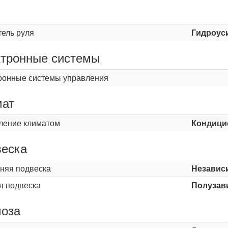
ь
тель руля
Гидроус
тронные системы
ронные системы управления
мат
ление климатом
Кондици
еска
няя подвеска
Независ
я подвеска
Полузав
оза