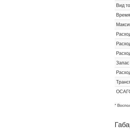
Вид т
Время 
Макси
Расхо
Расход
Расхо
Запас
Расхо
Транс
ОСАГ
* Воспо
Габа