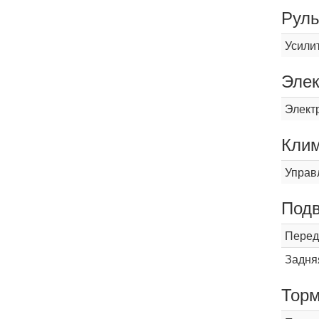
Рул
Усили
Элек
Элект
Кли
Управ
Подв
Перед
Задня
Торм