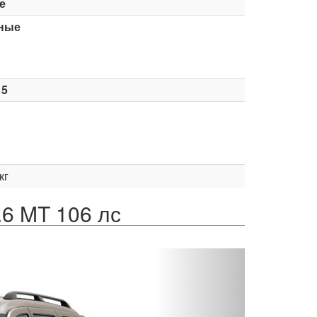
е
ные
15
кг
.6 MT 106 лс
Вперед