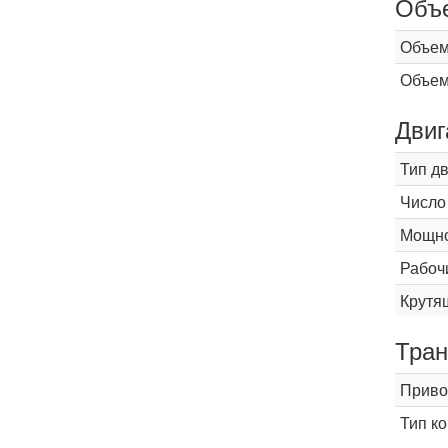
Объ
Объем
Объем
Двиг
Тип д
Число
Мощнос
Рабоч
Крутящ
Тран
Приво
Тип к