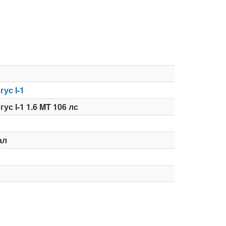
ус I-1
ус I-1 1.6 MT 106 лс
ал