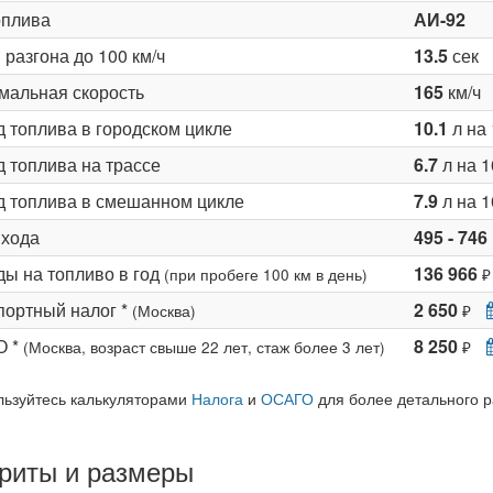
оплива
АИ-92
разгона до 100 км/ч
13.5
сек
мальная скорость
165
км/ч
д топлива в городском цикле
10.1
л на 
 топлива на трассе
6.7
л на 1
д топлива в смешанном цикле
7.9
л на 1
 хода
495 - 746
ды на топливо в год
136 966
(при пробеге 100 км в день)
₽
портный налог *
2 650
(Москва)
₽
О *
8 250
(Москва, возраст свыше 22 лет, стаж более 3 лет)
₽
льзуйтесь калькуляторами
Налога
и
ОСАГО
для более детального р
риты и размеры