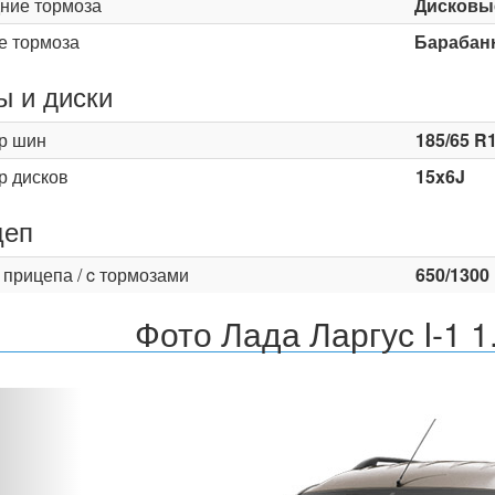
ние тормоза
Дисковы
е тормоза
Барабан
 и диски
р шин
185/65 R
р дисков
15x6J
цеп
 прицепа / c тормозами
650/1300
Фото Лада Ларгус I-1 1
Назад