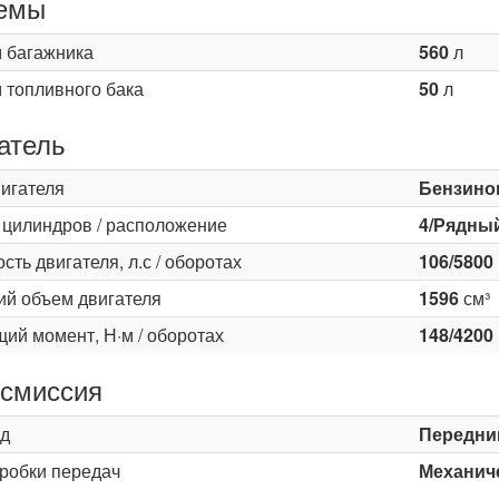
емы
 багажника
560
л
 топливного бака
50
л
атель
вигателя
Бензино
 цилиндров / расположение
4/Рядны
ть двигателя, л.с / оборотах
106/5800
ий объем двигателя
1596
см³
ий момент, Н·м / оборотах
148/4200
смиссия
д
Передни
оробки передач
Механиче