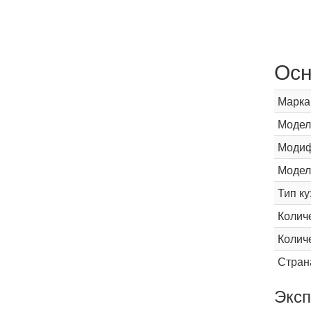
Осн
Марка
Модел
Модиф
Модел
Тип ку
Колич
Колич
Стран
Эксп