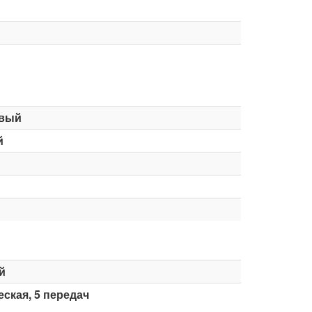
вый
й
й
ская, 5 передач