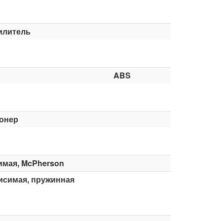
илитель
ABS
онер
имая, McPherson
исимая, пружинная