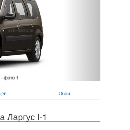
 лс - фото 2
цев
Обои
 Ларгус I-1