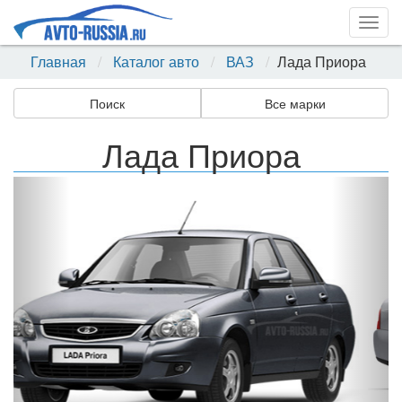
Togg
navig
Главная
Каталог авто
ВАЗ
Лада Приора
Поиск
Все марки
Лада Приора
Назад
Впер