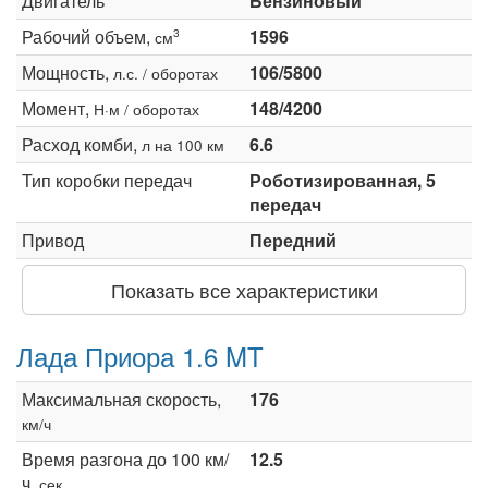
Двигатель
Бензиновый
Рабочий объем,
1596
3
см
Мощность,
106/5800
л.с. / оборотах
Момент,
148/4200
Н·м / оборотах
Расход комби,
6.6
л на 100 км
Тип коробки передач
Роботизированная, 5
передач
Привод
Передний
Показать все характеристики
Лада Приора 1.6 MT
Максимальная скорость,
176
км/ч
Время разгона до 100 км/
12.5
ч,
сек