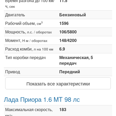
Время разгона до 100 км/
11.5
ч,
сек
Двигатель
Бензиновый
Рабочий объем,
1596
3
см
Мощность,
106/5800
л.с. / оборотах
Момент,
148/4200
Н·м / оборотах
Расход комби,
6.9
л на 100 км
Тип коробки передач
Механическая, 5
передач
Привод
Передний
Показать все характеристики
Лада Приора 1.6 MT 98 лс
Максимальная скорость,
183
км/ч