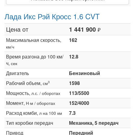
Лада Икс Рэй Кросс 1.6 CVT
Цена от
1 441 900
₽
Максимальная скорость,
162
км/ч
Время разгона до 100 км/
12.8
ч,
сек
Двигатель
Бензиновый
Рабочий объем,
1598
3
см
Мощность,
113/5500
л.с. / оборотах
Момент,
152/4000
Н·м / оборотах
Расход комби,
7.3
л на 100 км
Тип коробки передач
Механика, 5 передач
Привод
Передний