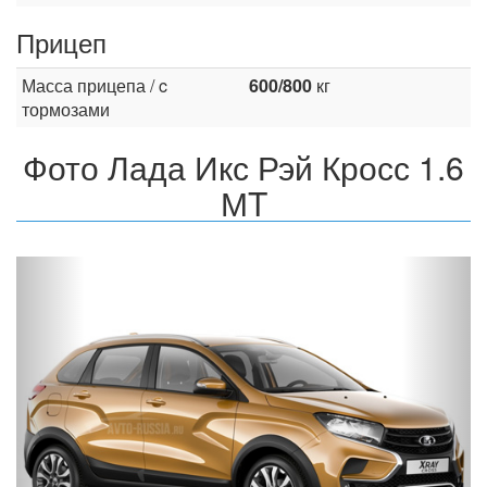
Прицеп
Масса прицепа / c
600/800
кг
тормозами
Фото Лада Икс Рэй Кросс 1.6
МT
Назад
Впер