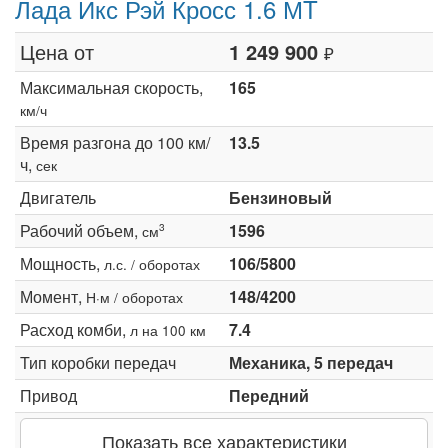
Лада Икс Рэй Кросс 1.6 МT
Цена от
1 249 900
₽
Максимальная скорость,
165
км/ч
Время разгона до 100 км/
13.5
ч,
сек
Двигатель
Бензиновый
Рабочий объем,
1596
3
см
Мощность,
106/5800
л.с. / оборотах
Момент,
148/4200
Н·м / оборотах
Расход комби,
7.4
л на 100 км
Тип коробки передач
Механика, 5 передач
Привод
Передний
Показать все характеристики