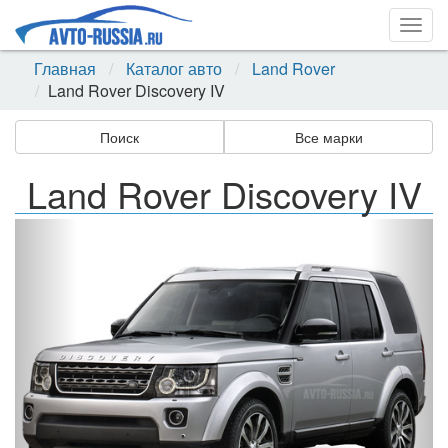
Togg
navig
Главная
Каталог авто
Land Rover
Land Rover Discovery IV
Поиск
Все марки
Land Rover Discovery IV
Назад
Впер